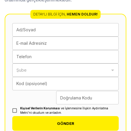
DETAYLI BILGI İÇIN
,
HEMEN DOLDUR!
Ad/Soyad
E-mail Adresiniz
Telefon
Şube
Kod (opsiyonel)
Doğrulama Kodu
Kişisel Verilerin Korunması
ve İşlenmesine İlişkin Aydınlatma
Metni'ni okudum ve anladım.
GÖNDER