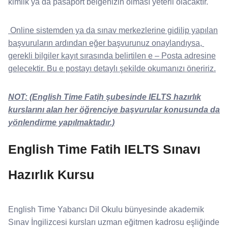
kimlik ya da pasaport belgenizin olması yeterli olacaktır.
Online sistemden ya da sınav merkezlerine gidilip yapılan
başvuruların ardından eğer başvurunuz onaylandıysa,
gerekli bilgiler kayıt sırasında belirtilen e – Posta adresine
gelecektir. Bu e postayı detaylı şekilde okumanızı öneririz.
NOT: (English Time Fatih şubesinde IELTS hazırlık
kurslarını alan her öğrenciye başvurular konusunda da
yönlendirme yapılmaktadır.)
English Time Fatih IELTS Sınavı
Hazırlık Kursu
English Time Yabancı Dil Okulu bünyesinde akademik
Sınav İngilizcesi kursları uzman eğitmen kadrosu eşliğinde