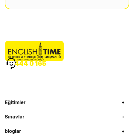
HEMEN DANIŞMANLA GÖRÜŞÜN
444 0 165
Eğitimler
+
Sınavlar
+
bloglar
+