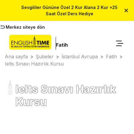
Sevgililer Gününe Özel 2 Kur Alana 2 Kur +25
Saat Özel Ders Hediye
Merkez siteye dön
Fatih
Ana sayfa
>
Şubeler
>
İstanbul Avrupa
>
Fatih
>
Ielts Sınavı Hazırlık Kursu
Ielts Sınavı Hazırlık
Kursu