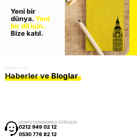
Yeni bir
dünya.
Yeni
bir dil için.
Bize katıl.
BLOG
Haberler ve
Bloglar
HEMEN DANIŞMANLA GÖRÜŞÜN
0212 949 02 12
0530 776 82 12