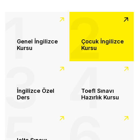
1
2
Genel İngilizce
Çocuk İngilizce
Kursu
Kursu
3
4
İngilizce Özel
Toefl Sınavı
Ders
Hazırlık Kursu
5
6