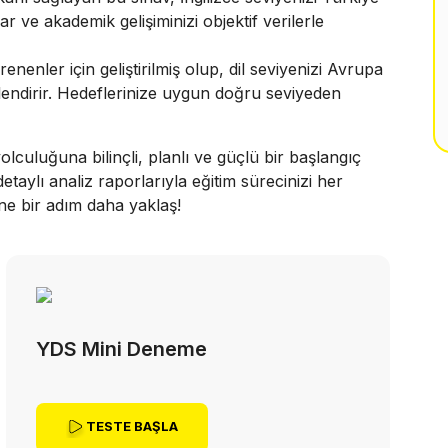
r ve akademik gelişiminizi objektif verilerle
enler için geliştirilmiş olup, dil seviyenizi Avrupa
rlendirir. Hedeflerinize uygun doğru seviyeden
lculuğuna bilinçli, planlı ve güçlü bir başlangıç
etaylı analiz raporlarıyla eğitim sürecinizi her
ne bir adım daha yaklaş!
YDS Mini Deneme
TESTE BAŞLA