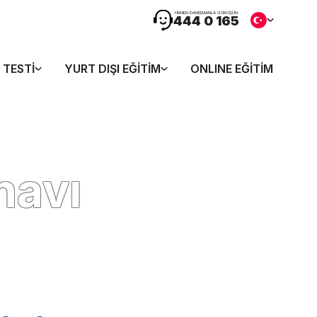
HEMEN DANIŞMANLA GÖRÜŞÜN
444 0 165
 TESTI
YURT DIŞI EĞITIM
ONLINE EĞITIM
navı