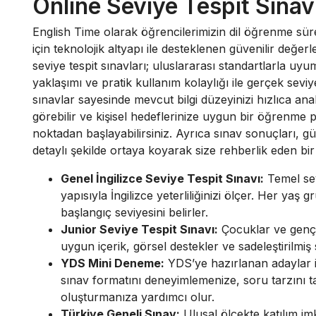
Online Seviye Tespit Sınav
English Time olarak öğrencilerimizin dil öğrenme sürecin
için teknolojik altyapı ile desteklenen güvenilir değe
seviye tespit sınavları; uluslararası standartlarla 
yaklaşımı ve pratik kullanım kolaylığı ile gerçek sevi
sınavlar sayesinde mevcut bilgi düzeyinizi hızlıca an
görebilir ve kişisel hedeflerinize uygun bir öğrenme
noktadan başlayabilirsiniz. Ayrıca sınav sonuçları, güç
detaylı şekilde ortaya koyarak size rehberlik eden bi
Genel İngilizce Seviye Tespit Sınavı:
Temel sev
yapısıyla İngilizce yeterliliğinizi ölçer. Her ya
başlangıç seviyesini belirler.
Junior Seviye Tespit Sınavı:
Çocuklar ve genç ö
uygun içerik, görsel destekler ve sadeleştirilmiş
YDS Mini Deneme:
YDS’ye hazırlanan adaylar iç
sınav formatını deneyimlemenize, soru tarzını ta
oluşturmanıza yardımcı olur.
Türkiye Geneli Sınav:
Ulusal ölçekte katılım im