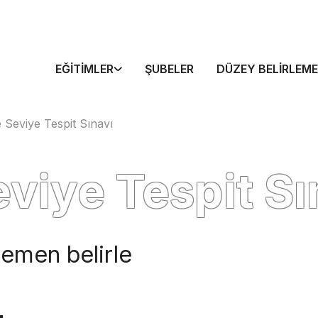
EĞITIMLER
ŞUBELER
DÜZEY BELIRLEME
e Seviye Tespit Sınavı
eviye Tespit Sı
 hemen belirle