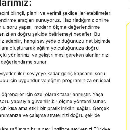
larımız:
i bilinçli, planlı ve verimli şekilde ilerletebilmeleri
rlendirme araçları sunuyoruz. Hazırladığımız online
uyumlu soru yapısı, modern ölçme-değerlendirme
yenizi en doğru şekilde belirlemeyi hedefler. Bu
aliz edebilir, hangi seviyede olduğunuzu net biçimde
 planı oluşturarak eğitim yolculuğunuza doğru
lü yönlerinizi ve geliştirilmesi gereken alanlarınızı
r değerlendirme sunar.
iyeden ileri seviyeye kadar geniş kapsamlı soru
ş grubu için uygundur ve eğitim programınıza en ideal
ğrenciler için özel olarak tasarlanmıştır. Yaşa
 soru yapısıyla güvenilir bir ölçme yöntemi sunar.
in kısa ama etkili bir pratik imkânı sağlar. Gerçek
nımanıza ve çalışma stratejinizi doğru şekilde
kânı sağlayan bu sınav, İngilizce seviyenizi Türkiye