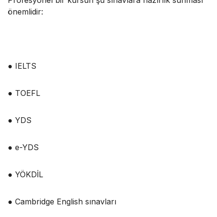
önemlidir:
● IELTS
● TOEFL
● YDS
● e-YDS
● YÖKDİL
● Cambridge English sınavları