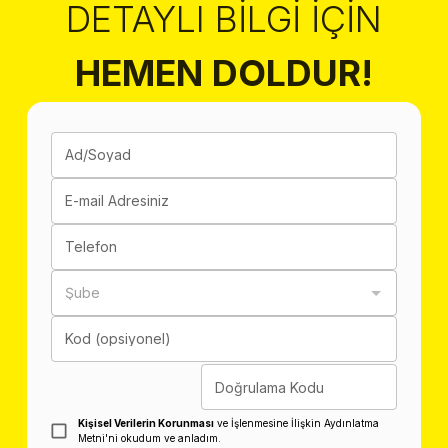
DETAYLI BILGI İÇIN
HEMEN DOLDUR!
Ad/Soyad
E-mail Adresiniz
Telefon
Şube
Kod (opsiyonel)
Doğrulama Kodu
Kişisel Verilerin Korunması
ve İşlenmesine İlişkin Aydınlatma
Metni'ni okudum ve anladım.