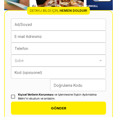
DETAYLI BILGI İÇIN
,
HEMEN DOLDUR!
Ad/Soyad
E-mail Adresiniz
Telefon
Şube
Kod (opsiyonel)
Doğrulama Kodu
Kişisel Verilerin Korunması
ve İşlenmesine İlişkin Aydınlatma
Metni'ni okudum ve anladım.
GÖNDER