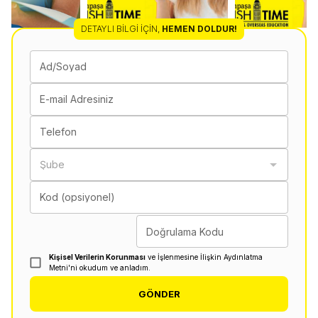
DETAYLI BILGI İÇIN
,
HEMEN DOLDUR!
Ad/Soyad
E-mail Adresiniz
Telefon
Şube
Kod (opsiyonel)
Doğrulama Kodu
Kişisel Verilerin Korunması
ve İşlenmesine İlişkin Aydınlatma
Metni'ni okudum ve anladım.
GÖNDER