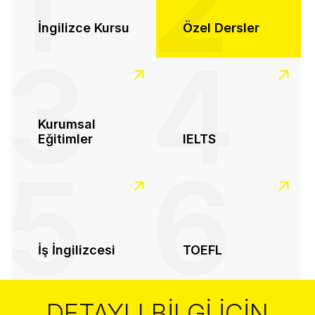
1
2
İngilizce Kursu
Özel Dersler
3
4
Kurumsal
Eğitimler
IELTS
5
6
İş İngilizcesi
TOEFL
DETAYLI BILGI İÇIN