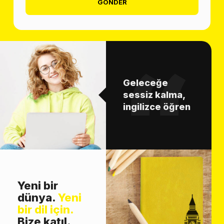
GÖNDER
Geleceğe
sessiz kalma,
ingilizce öğren
Yeni bir
dünya.
Yeni
bir dil için.
Bize katıl.