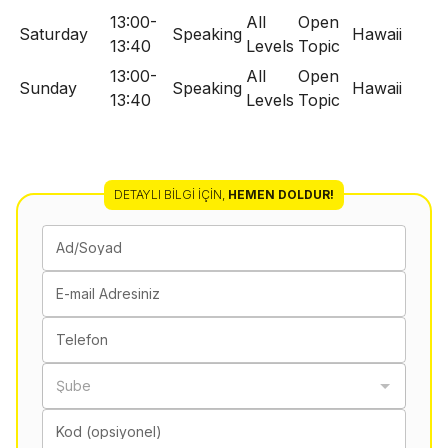
13:00-
All
Open
Saturday
Speaking
Hawaii
13:40
Levels
Topic
13:00-
All
Open
Sunday
Speaking
Hawaii
13:40
Levels
Topic
DETAYLI BILGI İÇIN
,
HEMEN DOLDUR!
Ad/Soyad
E-mail Adresiniz
Telefon
Şube
Kod (opsiyonel)