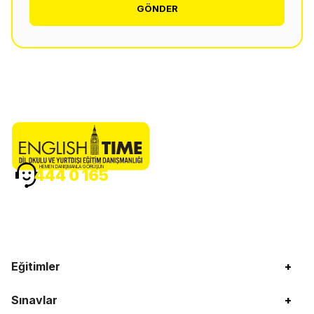
GÖNDER
HEMEN DANIŞMANLA GÖRÜŞÜN
444 0 165
Eğitimler
+
Sınavlar
+