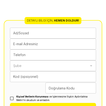
DETAYLI BILGI İÇIN
,
HEMEN DOLDUR!
Ad/Soyad
E-mail Adresiniz
Telefon
Şube
Kod (opsiyonel)
Doğrulama Kodu
Kişisel Verilerin Korunması
ve İşlenmesine İlişkin Aydınlatma
Metni'ni okudum ve anladım.