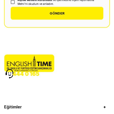
Kişisel Verilerin Korunması
ve İşlenmesine İlişkin Aydınlatma
Metni'ni okudum ve anladım.
GÖNDER
HEMEN DANIŞMANLA GÖRÜŞÜN
444 0 165
Eğitimler
+