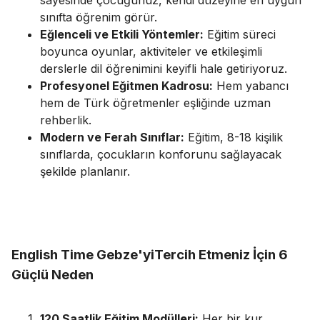
sayesinde çocuğunuz, kendi düzeyine en uygun
sınıfta öğrenim görür.
Eğlenceli ve Etkili Yöntemler:
Eğitim süreci
boyunca oyunlar, aktiviteler ve etkileşimli
derslerle dil öğrenimini keyifli hale getiriyoruz.
Profesyonel Eğitmen Kadrosu:
Hem yabancı
hem de Türk öğretmenler eşliğinde uzman
rehberlik.
Modern ve Ferah Sınıflar:
Eğitim, 8-18 kişilik
sınıflarda, çocukların konforunu sağlayacak
şekilde planlanır.
English Time Gebze'yiTercih Etmeniz İçin 6
Güçlü Neden
120 Saatlik Eğitim Modülleri:
Her bir kur