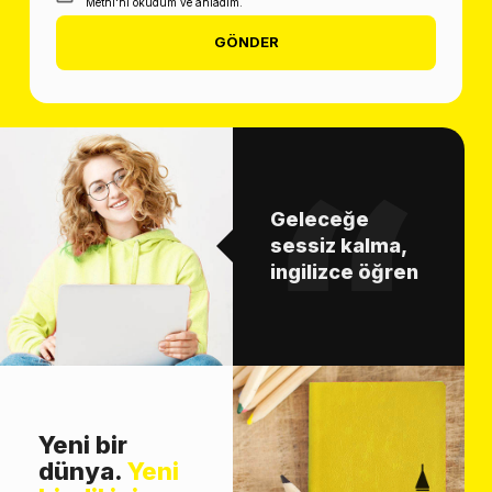
Metni'ni okudum ve anladım.
GÖNDER
Geleceğe
sessiz kalma,
ingilizce öğren
Yeni bir
dünya.
Yeni