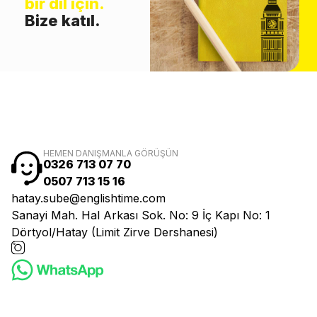
bir dil için.
Bize katıl.
HEMEN DANIŞMANLA GÖRÜŞÜN
0326 713 07 70
0507 713 15 16
hatay.sube@englishtime.com
Sanayi Mah. Hal Arkası Sok. No: 9 İç Kapı No: 1
Dörtyol/Hatay (Limit Zirve Dershanesi)