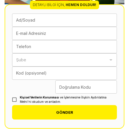
DETAYLI BILGI İÇIN
,
HEMEN DOLDUR!
Ad/Soyad
E-mail Adresiniz
Telefon
Şube
Kod (opsiyonel)
Doğrulama Kodu
Kişisel Verilerin Korunması
ve İşlenmesine İlişkin Aydınlatma
Metni'ni okudum ve anladım.
GÖNDER