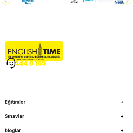
HEMEN DANIŞMANLA GÖRÜŞÜN
444 0 165
Eğitimler
+
Sınavlar
+
bloglar
+