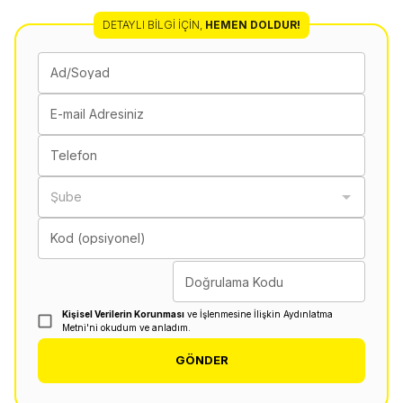
DETAYLI BILGI İÇIN
,
HEMEN DOLDUR!
Ad/Soyad
E-mail Adresiniz
Telefon
Şube
Kod (opsiyonel)
Doğrulama Kodu
Kişisel Verilerin Korunması
ve İşlenmesine İlişkin Aydınlatma
Metni'ni okudum ve anladım.
GÖNDER