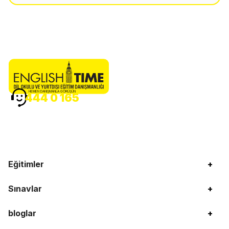
HEMEN DANIŞMANLA GÖRÜŞÜN
444 0 165
Eğitimler
+
Sınavlar
+
bloglar
+