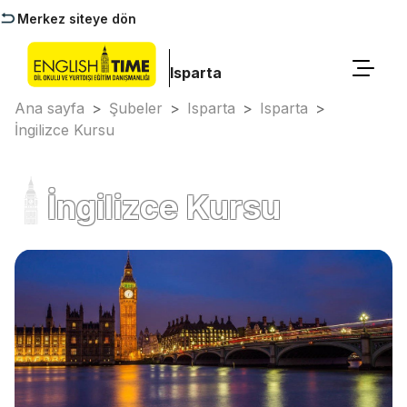
Merkez siteye dön
Isparta
Ana sayfa
>
Şubeler
>
Isparta
>
Isparta
>
İngilizce Kursu
İngilizce Kursu