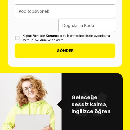
Kod (opsiyonel)
Doğrulama Kodu
Kişisel Verilerin Korunması
ve İşlenmesine İlişkin Aydınlatma
Metni'ni okudum ve anladım.
GÖNDER
Geleceğe
sessiz kalma,
ingilizce öğren