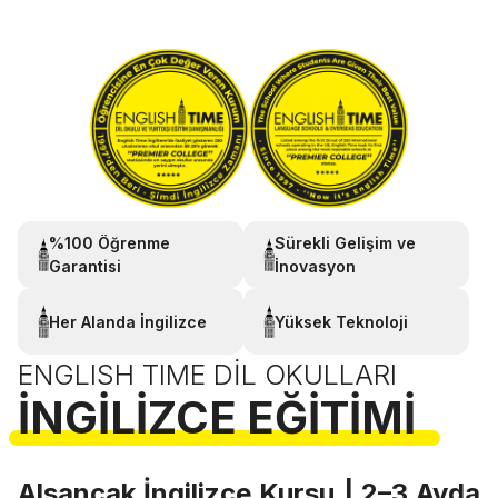
%100 Öğrenme
Sürekli Gelişim ve
Garantisi
İnovasyon
Her Alanda İngilizce
Yüksek Teknoloji
ENGLISH TIME DIL OKULLARI
İNGILIZCE EĞITIMI
Alsancak İngilizce Kursu | 2–3 Ayda