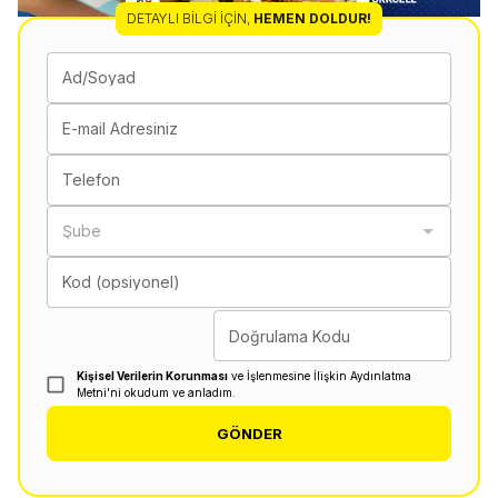
DETAYLI BILGI İÇIN
,
HEMEN DOLDUR!
Ad/Soyad
E-mail Adresiniz
Telefon
Şube
Kod (opsiyonel)
Doğrulama Kodu
Kişisel Verilerin Korunması
ve İşlenmesine İlişkin Aydınlatma
Metni'ni okudum ve anladım.
GÖNDER