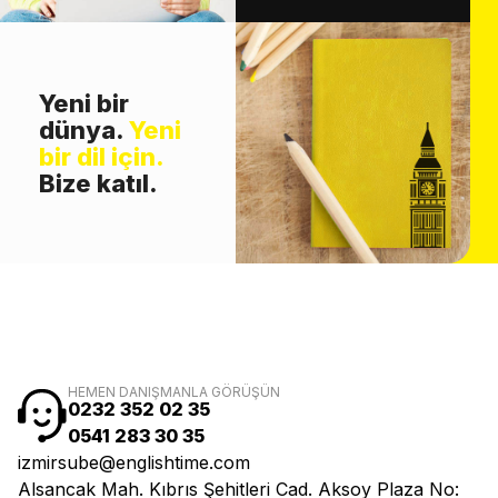
Yeni bir
dünya.
Yeni
bir dil için.
Bize katıl.
HEMEN DANIŞMANLA GÖRÜŞÜN
0232 352 02 35
0541 283 30 35
izmirsube@englishtime.com
Alsancak Mah. Kıbrıs Şehitleri Cad. Aksoy Plaza No: