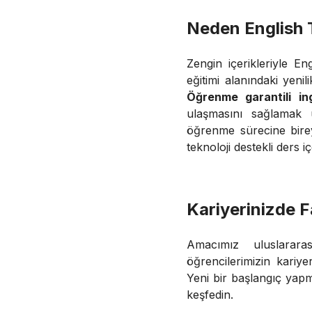
Neden English 
Zengin içerikleriyle E
eğitimi alanındaki yeni
Öğrenme garantili ing
ulaşmasını sağlamak ü
öğrenme sürecine birey
teknoloji destekli ders i
Kariyerinizde F
Amacımız uluslarara
öğrencilerimizin kariye
Yeni bir başlangıç yapm
keşfedin.