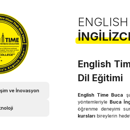
ENGLISH
İNGILIZC
English Tim
Dil Eğitimi
işim ve İnovasyon
English Time Buca
şu
yöntemleriyle
Buca İng
noloji
öğrenme deneyimi su
kursları
bireylerin hede