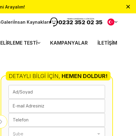
ni Arayalım!
HEMEN DANIŞMANLA GÖRÜŞÜN
0232 352 02 35
n
Galeri
İnsan Kaynakları
ELIRLEME TESTI
KAMPANYALAR
İLETIŞIM
DETAYLI BILGI İÇIN
,
HEMEN DOLDUR!
Ad/Soyad
E-mail Adresiniz
Telefon
Şube