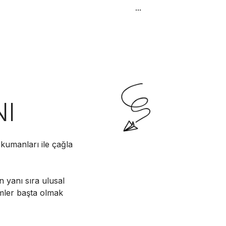
...
NI
kumanları ile çağla
n yanı sıra ulusal
imler başta olmak