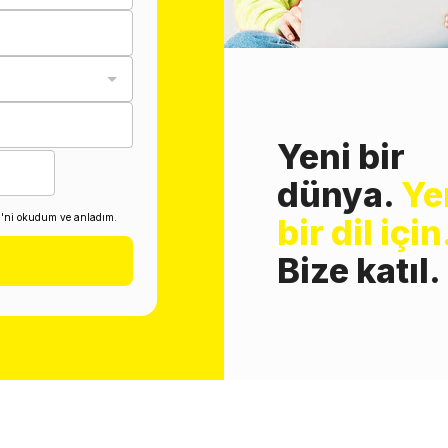
Yeni bir
dünya.
Ye
i'ni okudum ve anladım.
bir dil için
Bize katıl.