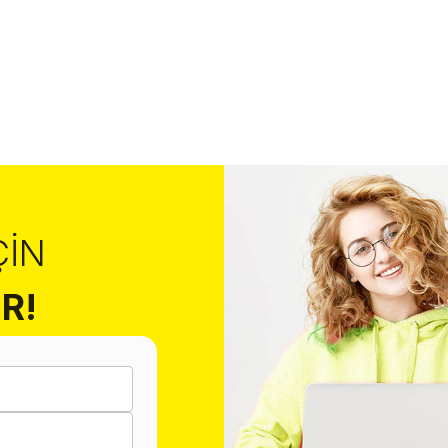
ÇIN
R!