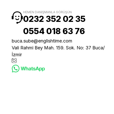
HEMEN DANIŞMANLA GÖRÜŞÜN
0232 352 02 35
0554 018 63 76
buca.sube@englishtime.com
Vali Rahmi Bey Mah. 159. Sok. No: 37 Buca/
İzmir