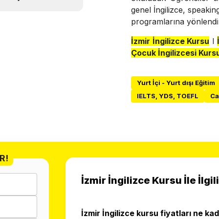
genel İngilizce, speaki
programlarına yönlendiri
İzmir İngilizce Kursu
I
Çocuk İngilizcesi Kurs
Yurt İçi - Yurt dışı Eğitim
IELTS, YDS, TOEFL
Ca
R!
İzmir İngilizce Kursu İle İlgi
İzmir İngilizce kursu fiyatları ne ka