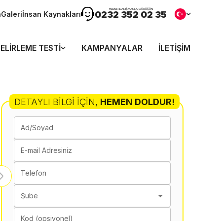
HEMEN DANIŞMANLA GÖRÜŞÜN
0232 352 02 35
n
Galeri
İnsan Kaynakları
ELIRLEME TESTI
KAMPANYALAR
İLETIŞIM
DETAYLI BILGI İÇIN
,
HEMEN DOLDUR!
Ad/Soyad
E-mail Adresiniz
Telefon
Şube
Kod (opsiyonel)