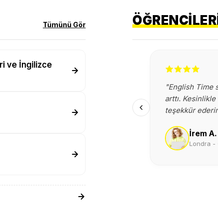
ÖĞRENCILERI
Tümünü Gör
i ve İngilizce
"English Time s
arttı. Kesinlik
teşekkür ederi
İrem A.
Londra -