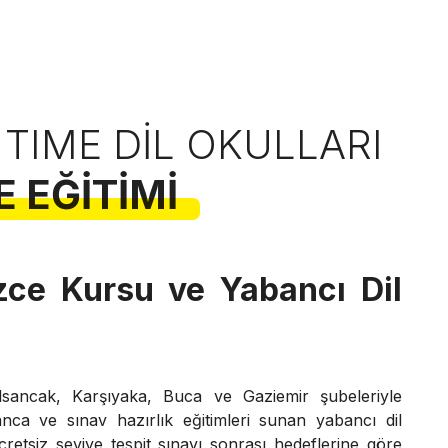
 TIME DIL OKULLARI
E EĞITIMI
izce Kursu ve Yabancı Dil
lsancak, Karşıyaka, Buca ve Gaziemir şubeleriyle
manca ve sınav hazırlık eğitimleri sunan yabancı dil
retsiz seviye tespit sınavı sonrası hedeflerine göre