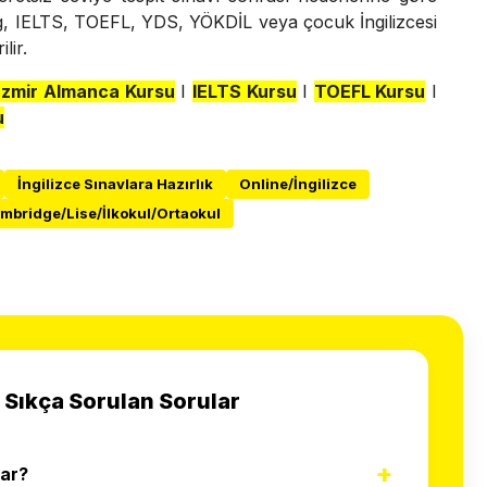
ng, IELTS, TOEFL, YDS, YÖKDİL veya çocuk İngilizcesi
lir.
İzmir Almanca Kursu
I
IELTS Kursu
I
TOEFL Kursu
I
u
İngilizce Sınavlara Hazırlık
Online/İngilizce
mbridge/Lise/İlkokul/Ortaokul
li Sıkça Sorulan Sorular
+
dar?