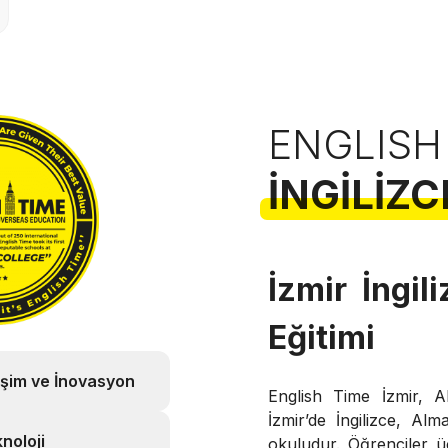
ENGLISH
İNGILIZC
İzmir İngil
Eğitimi
işim ve İnovasyon
English Time İzmir, A
İzmir’de İngilizce, Al
noloji
okuludur. Öğrenciler üc