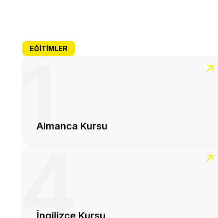
EĞITIMLER
1
Almanca Kursu
4
İngilizce Kursu