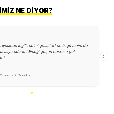
MIZ NE DIYOR?
ayesinde İngilizce'mi geliştirirken özgüvenim de
le tavsiye ederim! Emeği geçen herkese çok
m!"
 Queen's & Gönüllü