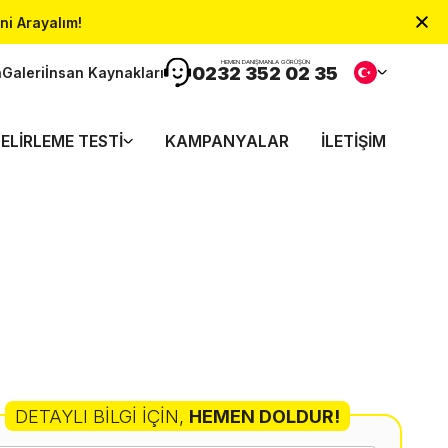
ni Arayalım!
HEMEN DANIŞMANLA GÖRÜŞÜN
0232 352 02 35
n
Galeri
İnsan Kaynakları
ELIRLEME TESTI
KAMPANYALAR
İLETIŞIM
DETAYLI BILGI İÇIN
,
HEMEN DOLDUR!