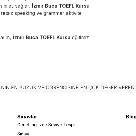
m bileti sağlar.
İzmir Buca TOEFL Kursu
cretsiz speaking ve grammar aktivite
yalım,
İzmir Buca TOEFL Kursu
eğitimiz
'NIN EN BÜYÜK VE ÖĞRENCISINE EN ÇOK DEĞER VERE
Sınavlar
Blog
Genel İngilizce Seviye Tespit
Sınavı