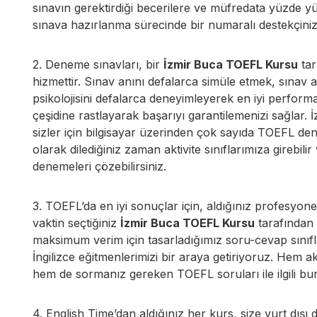
sınavın gerektirdiği becerilere ve müfredata yüzde yü
sınava hazırlanma sürecinde bir numaralı destekçiniz
2. Deneme sınavları, bir
İzmir Buca TOEFL Kursu
tar
hizmettir. Sınav anını defalarca simüle etmek, sınav
psikolojisini defalarca deneyimleyerek en iyi perfor
çeşidine rastlayarak başarıyı garantilemenizi sağla
sizler için bilgisayar üzerinden çok sayıda TOEFL 
olarak dilediğiniz zaman aktivite sınıflarımıza girebil
denemeleri çözebilirsiniz.
3. TOEFL’da en iyi sonuçlar için, aldığınız profesyone
vaktin seçtiğiniz
İzmir Buca TOEFL Kursu
tarafından 
maksimum verim için tasarladığımız soru-cevap sınıfla
İngilizce eğitmenlerimizi bir araya getiriyoruz. Hem akl
hem de sormanız gereken TOEFL soruları ile ilgili bur
4. English Time’dan aldığınız her kurs, size yurt dışı d