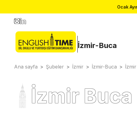
Ocak Ayın
İzmir-Buca
Ana sayfa
>
Şubeler
>
İzmir
>
İzmir-Buca
>
İzmi
İzmir Buca