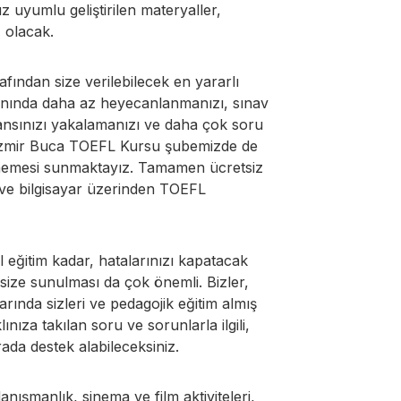
z uyumlu geliştirilen materyaller,
 olacak.
afından size verilebilecek en yararlı
 anında daha az heyecanlanmanızı, sınav
mansınızı yakalamanızı ve daha çok soru
r. İzmir Buca TOEFL Kursu şubemizde de
denemesi sunmaktayız. Tamamen ücretsiz
ir ve bilgisayar üzerinden TOEFL
l eğitim kadar, hatalarınızı kapatacak
size sunulması da çok önemli. Bizler,
rında sizleri ve pedagojik eğitim almış
ınıza takılan soru ve sorunlarla ilgili,
ada destek alabileceksiniz.
anışmanlık, sinema ve film aktiviteleri,