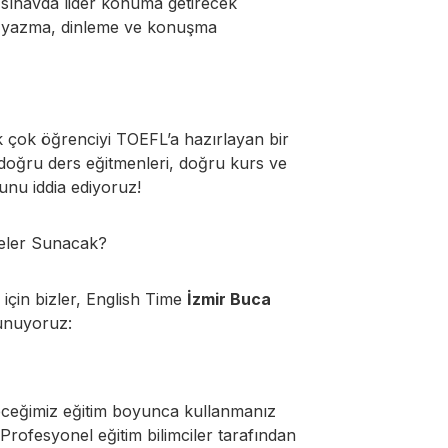
izi sınavda lider konuma getirecek
uma, yazma, dinleme ve konuşma
ek çok öğrenciyi TOEFL’a hazırlayan bir
doğru ders eğitmenleri, doğru kurs ve
unu iddia ediyoruz!
Neler Sunacak?
için bizler, English Time
İzmir Buca
sunuyoruz:
receğimiz eğitim boyunca kullanmanız
Profesyonel eğitim bilimciler tarafından