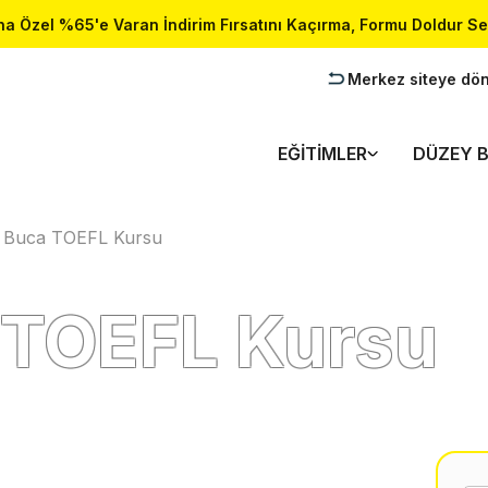
a Özel %65'e Varan İndirim Fırsatını Kaçırma, Formu Doldur Se
Merkez siteye dö
EĞITIMLER
DÜZEY B
r Buca TOEFL Kursu
 TOEFL Kursu