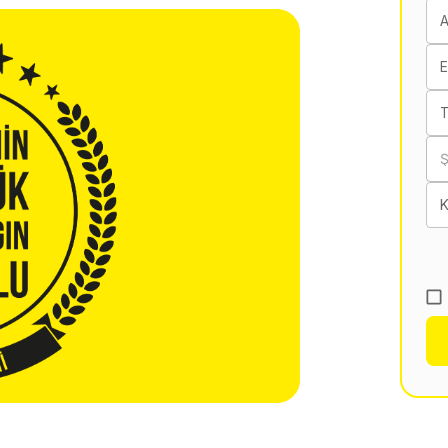
E
T
K