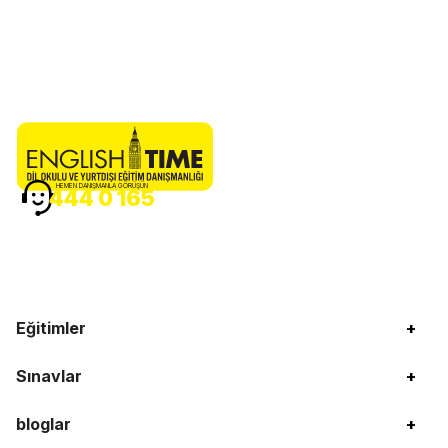
HEMEN DANIŞMANLA GÖRÜŞÜN
444 0 165
Eğitimler
+
Sınavlar
+
bloglar
+