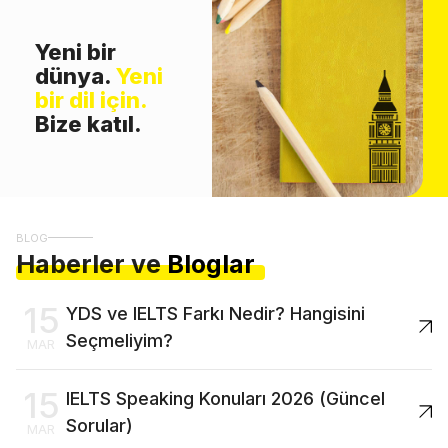
Yeni bir
dünya.
Yeni
bir dil için.
Bize katıl.
BLOG
Haberler ve
Bloglar
15
YDS ve IELTS Farkı Nedir? Hangisini
Seçmeliyim?
MAR
15
IELTS Speaking Konuları 2026 (Güncel
Sorular)
MAR