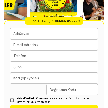
DETAYLI BILGI İÇIN
,
HEMEN DOLDUR!
Ad/Soyad
E-mail Adresiniz
Telefon
Şube
Kod (opsiyonel)
Doğrulama Kodu
Kişisel Verilerin Korunması
ve İşlenmesine İlişkin Aydınlatma
Metni'ni okudum ve anladım.