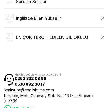
Sorulan Sorular
MAY
24
İngilizce Bilen Yükselir
MAY
21
EN ÇOK TERCİH EDİLEN DİL OKULU
MAY
HEMEN DANIŞMANLA GÖRÜŞÜN
0262 332 08 98
0530 892 30 17
izmitsube@englishtime.com
Karabaş Mah. Cebesoy Sok. No: 16 İzmit/Kocaeli