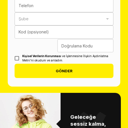
Telefon
Şube
Kod (opsiyonel)
Doğrulama Kodu
Kişisel Verilerin Korunması
ve İşlenmesine İlişkin Aydınlatma
Metni'ni okudum ve anladım.
GÖNDER
Geleceğe
sessiz kalma,