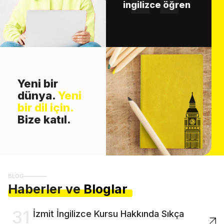
ingilizce öğren
Yeni bir
dünya.
Yeni
bir dil için.
Bize katıl.
BLOG
Haberler ve
Bloglar
31
İzmit İngilizce Kursu Hakkında Sıkça