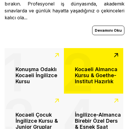
bırakın. Profesyonel iş dünyasında, akademik
sınavlarda ve günlük hayatta yaşadığınız o çekinceleri
kalıcı ola...
Devamını Oku
1
2
Konuşma Odaklı
Kocaeli Almanca
Kocaeli İngilizce
Kursu & Goethe-
Kursu
Institut Hazırlık
3
4
Kocaeli Çocuk
İngilizce-Almanca
İngilizce Kursu &
Birebir Özel Ders
Junior Gruplar
& Esnek Saat