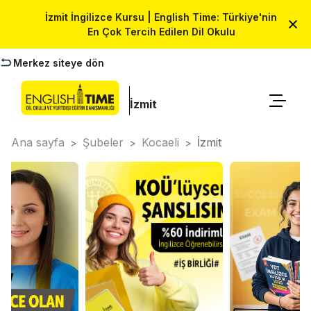
İzmit İngilizce Kursu | English Time: Türkiye'nin
En Çok Tercih Edilen Dil Okulu
Merkez siteye dön
İzmit
Ana sayfa
Şubeler
Kocaeli
İzmit
>
>
>