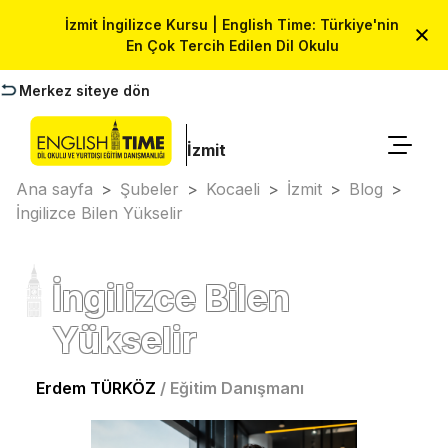
İzmit İngilizce Kursu | English Time: Türkiye'nin
En Çok Tercih Edilen Dil Okulu
Merkez siteye dön
İzmit
Ana sayfa
>
Şubeler
>
Kocaeli
>
İzmit
>
Blog
>
İngilizce Bilen Yükselir
İngilizce Bilen
Yükselir
Erdem TÜRKÖZ
/
Eğitim Danışmanı