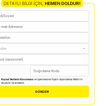
DETAYLI BILGI İÇIN
,
HEMEN DOLDUR!
Ad/Soyad
-mail Adresiniz
elefon
Şube
od (opsiyonel)
Doğrulama Kodu
Kişisel Verilerin Korunması
ve İşlenmesine İlişkin Aydınlatma Metni'ni
okudum ve anladım.
GÖNDER