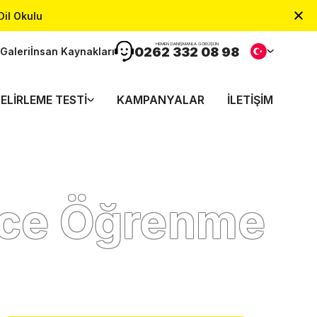
Dil Okulu
HEMEN DANIŞMANLA GÖRÜŞÜN
0262 332 08 98
Galeri
İnsan Kaynakları
ELIRLEME TESTI
KAMPANYALAR
İLETIŞIM
lizce Öğrenme