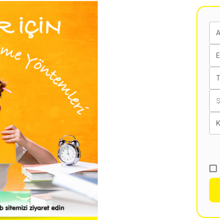
E
T
K