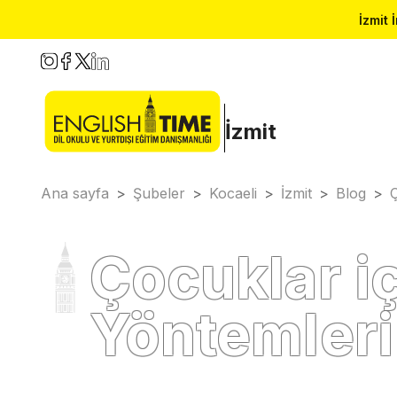
İzmit 
İzmit
Ana sayfa
>
Şubeler
>
Kocaeli
>
İzmit
>
Blog
>
Ç
Çocuklar iç
Yöntemleri