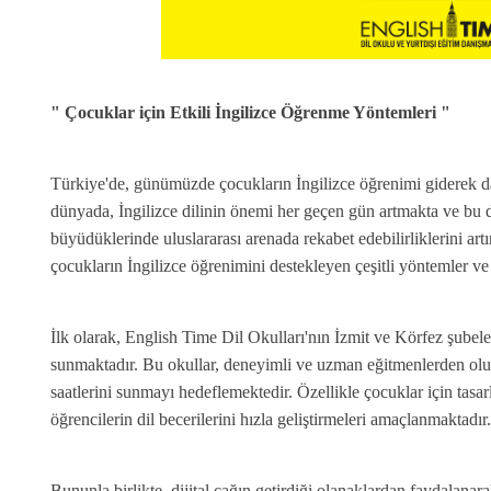
" Çocuklar için Etkili İngilizce Öğrenme Yöntemleri "
Türkiye'de, günümüzde çocukların İngilizce öğrenimi giderek da
dünyada, İngilizce dilinin önemi her geçen gün artmakta ve bu di
büyüdüklerinde uluslararası arenada rekabet edebilirliklerini artı
çocukların İngilizce öğrenimini destekleyen çeşitli yöntemler ve 
İlk olarak, English Time Dil Okulları'nın İzmit ve Körfez şubeleri
sunmaktadır. Bu okullar, deneyimli ve uzman eğitmenlerden oluş
saatlerini sunmayı hedeflemektedir. Özellikle çocuklar için tasar
öğrencilerin dil becerilerini hızla geliştirmeleri amaçlanmaktadır.
Bununla birlikte, dijital çağın getirdiği olanaklardan faydalan