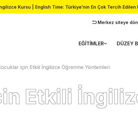
İngilizce Kursu | English Time: Türkiye'nin En Çok Tercih Edilen 
Merkez siteye dön
EĞITIMLER
DÜZEY B
ocuklar için Etkili İngilizce Öğrenme Yöntemleri
in Etkili İngi