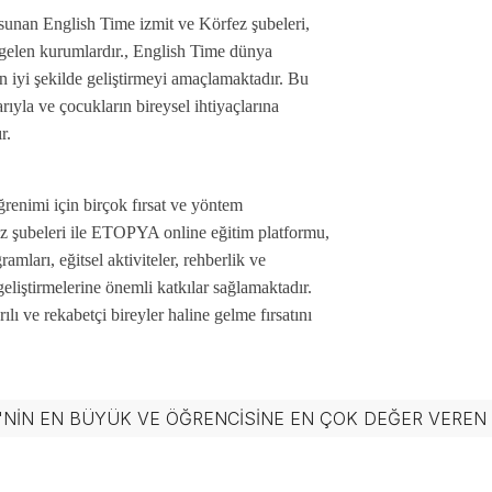
 sunan English Time izmit ve Körfez şubeleri,
a gelen kurumlardır., English Time dünya
 en iyi şekilde geliştirmeyi amaçlamaktadır. Bu
ıyla ve çocukların bireysel ihtiyaçlarına
r.
ğrenimi için birçok fırsat ve yöntem 
z şubeleri ile ETOPYA online eğitim platformu, 
ları, eğitsel aktiviteler, rehberlik ve 
geliştirmelerine önemli katkılar sağlamaktadır. 
ı ve rekabetçi bireyler haline gelme fırsatını 
'NIN EN BÜYÜK VE ÖĞRENCISINE EN ÇOK DEĞER VERE