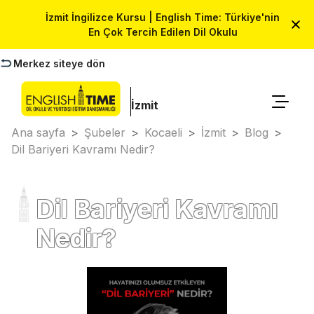
İzmit İngilizce Kursu | English Time: Türkiye'nin
En Çok Tercih Edilen Dil Okulu
Merkez siteye dön
İzmit
Ana sayfa
>
Şubeler
>
Kocaeli
>
İzmit
>
Blog
>
Dil Bariyeri Kavramı Nedir?
Dil Bariyeri Kavramı
Nedir?