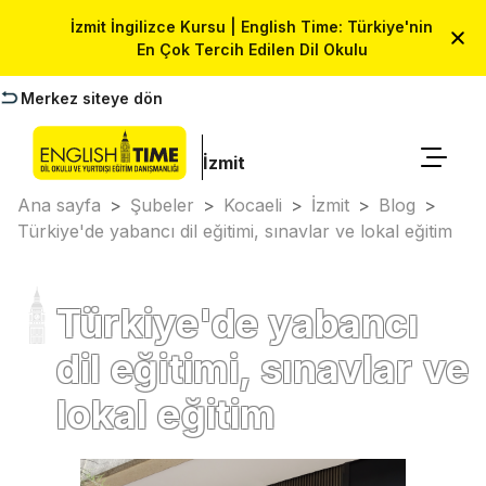
İzmit İngilizce Kursu | English Time: Türkiye'nin
En Çok Tercih Edilen Dil Okulu
Merkez siteye dön
İzmit
Ana sayfa
>
Şubeler
>
Kocaeli
>
İzmit
>
Blog
>
Türkiye'de yabancı dil eğitimi, sınavlar ve lokal eğitim
Türkiye'de yabancı
dil eğitimi, sınavlar ve
lokal eğitim