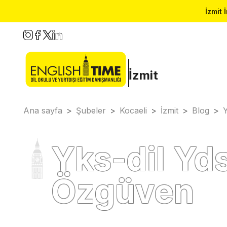
İzmit 
İzmit
Ana sayfa
>
Şubeler
>
Kocaeli
>
İzmit
>
Blog
>
Y
Yks-dil Yds
Özgüven