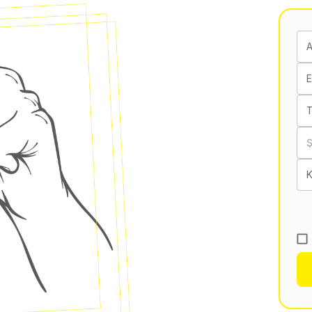
E
T
K