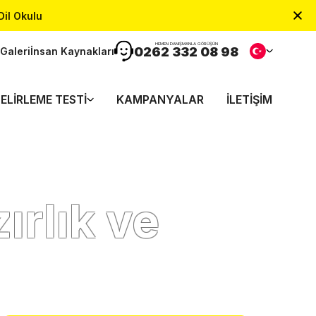
Dil Okulu
HEMEN DANIŞMANLA GÖRÜŞÜN
0262 332 08 98
Galeri
İnsan Kaynakları
ELIRLEME TESTI
KAMPANYALAR
İLETIŞIM
ırlık ve