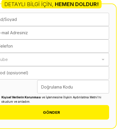
DETAYLI BILGI İÇIN
,
HEMEN DOLDUR!
Ad/Soyad
-mail Adresiniz
elefon
Şube
od (opsiyonel)
Doğrulama Kodu
Kişisel Verilerin Korunması
ve İşlenmesine İlişkin Aydınlatma Metni'ni
okudum ve anladım.
GÖNDER