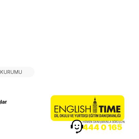
N KURUMU
lar
HEMEN DANIŞMANLA GÖRÜŞÜN
444 0 165