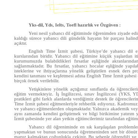
Yks-dil, Yds, Ielts, Toefl hazırlık ve Özgüven :
Yeni nesil yabancı dil eğitiminde öğrenimden ziyade ed
kaldığı sürece yabancı dili gündelik hayatın bir parçası hal
açıktır.
English Time İzmit şubesi, Türkiye’de yabancı dil 
kurslarından biridir. Yabancı dil eğitimine küçük yaşlardan 
kurumumuzda bulabildikleri fırsatlar eşliğinde akranlarınd
sağlanmaktadır. Bu fırsatlar, yabancı hocalar eşliğinde yapıl
isteklerine ve ihtiyaçlarına yönelik geliştirilen esnek ders p
kendini tanıması ve keşfetmesi adına English Time İzmit şubesi o
birçok örnek verilebilir.
Yetişkinlere yönelik açtığımız sınıflarda da öğrencile
eğitim vermekteyiz. İş İngilizcesi, sınav İngilizcesi (YKS,
pratikleri gibi farklı alanlarda verdiğimiz destek ile öğrenciler
Time İzmit şubesi eğitmenleriyle rehberlik ediyoruz. Kadromuz 
ve yabancı eğitmenlerden oluşmaktadır. Yalnızca akademik veya
aynı zamanda kendini geliştirmek ve bilgi birikimine yatırım
İzmit şubesinde yer alan yetkin eğitimcilerimiz tarafından eğiti
Yabancı dil öğreniminde en sık karşılaşılan probleml
yapmaktan ve bunun sonucunda öğretmeninden sert bir dönüt a
maruz kalmaktan çoğunlukla çekinir. Bu sebeple öğrendiği ve ed