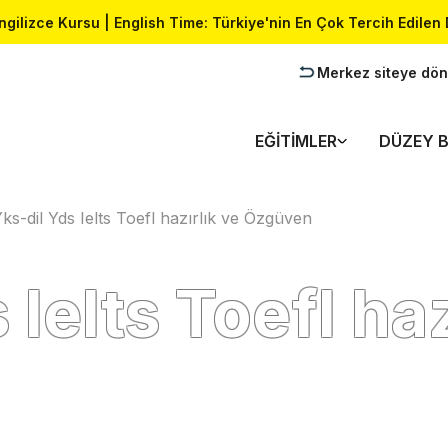
İngilizce Kursu | English Time: Türkiye'nin En Çok Tercih Edilen 
Merkez siteye dön
EĞITIMLER
DÜZEY B
ks-dil Yds Ielts Toefl hazırlık ve Özgüven
 Ielts Toefl haz