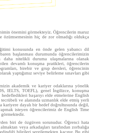
inimin önemini görmekteyiz. Öğrencilerin maruz
inde özümsemesinin hiç de zor olmadığı oldukça
eğitimi konusunda en önde gelen yabancı dil
itibaren başlanması durumunda öğrencilerimizin
an daha nitelikli duruma ulaşmalarına olanak
abilen devamlı konuşma pratikleri, öğrencilerin
rogramları, birebir ve grup dersleri, öğrencinin
larak yaptığımız seviye belirleme sınavları gibi
rimizin akademik ve kariyer odaklarına yönelik
 YDS, IELTS, TOEFL), genel İngilizce, konuşma
in hedefledikleri başarıyı elde etmelerine English
tecrübeli ve alanında uzmanlık elde etmiş yerli
 kariyere dayalı bir hedef doğrultusunda değil,
 yapmak isteyen öğrencilerimiz de English Time
m görmektedir.
erden biri de özgüven sorunudur. Öğrenci hata
lmaktan veya arkadaşları tarafından zorbalığa
indiği bilgileri sergilemekten kaçınır. Bu gibi