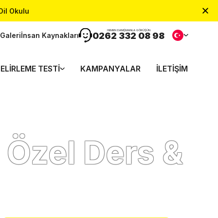
Dil Okulu
HEMEN DANIŞMANLA GÖRÜŞÜN
0262 332 08 98
Galeri
İnsan Kaynakları
ELIRLEME TESTI
KAMPANYALAR
İLETIŞIM
 Özel Ders &