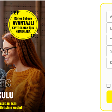
E
T
K