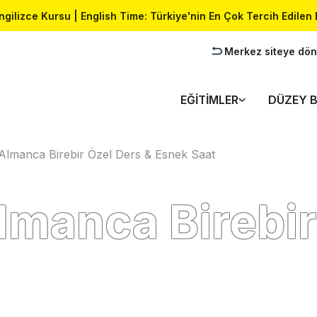
İngilizce Kursu | English Time: Türkiye'nin En Çok Tercih Edilen 
Merkez siteye dön
EĞITIMLER
DÜZEY B
e-Almanca Birebir Özel Ders & Esnek Saat
Almanca Birebir