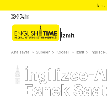
İzmit 
İzmit
Ana sayfa
>
Şubeler
>
Kocaeli
>
İzmit
>
İngilizc
İngilizce-
Esnek Saat