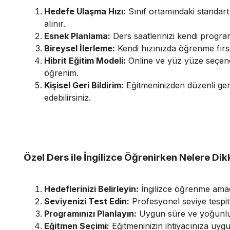
Hedefe Ulaşma Hızı:
Sınıf ortamındaki standart
alınır.
Esnek Planlama:
Ders saatlerinizi kendi program
Bireysel İlerleme:
Kendi hızınızda öğrenme fırsa
Hibrit Eğitim Modeli:
Online ve yüz yüze seçen
öğrenim.
Kişisel Geri Bildirim:
Eğitmeninizden düzenli geri 
edebilirsiniz.
Özel Ders ile İngilizce Öğrenirken Nelere Dik
Hedeflerinizi Belirleyin:
İngilizce öğrenme amacı
Seviyenizi Test Edin:
Profesyonel seviye tespit 
Programınızı Planlayın:
Uygun süre ve yoğunluk
Eğitmen Seçimi:
Eğitmeninizin ihtiyacınıza uyg