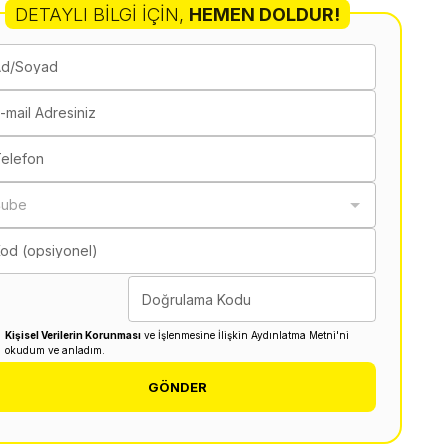
DETAYLI BILGI İÇIN
,
HEMEN DOLDUR!
Ad/Soyad
-mail Adresiniz
elefon
Şube
od (opsiyonel)
Doğrulama Kodu
Kişisel Verilerin Korunması
ve İşlenmesine İlişkin Aydınlatma Metni'ni
okudum ve anladım.
GÖNDER