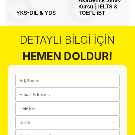
5
6
Akademik Sınav
Kursu | IELTS &
YKS-DİL & YDS
TOEFL iBT
DETAYLI BILGI İÇIN
HEMEN DOLDUR!
Ad/Soyad
E-mail Adresiniz
Telefon
Şube