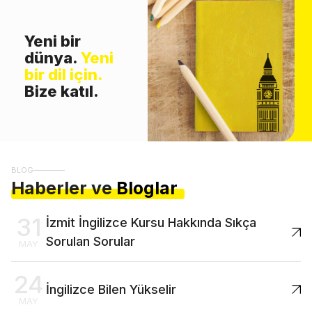
Yeni bir
dünya.
Yeni
bir dil için.
Bize katıl.
BLOG
Haberler ve
Bloglar
31
İzmit İngilizce Kursu Hakkında Sıkça
Sorulan Sorular
MAY
24
İngilizce Bilen Yükselir
MAY