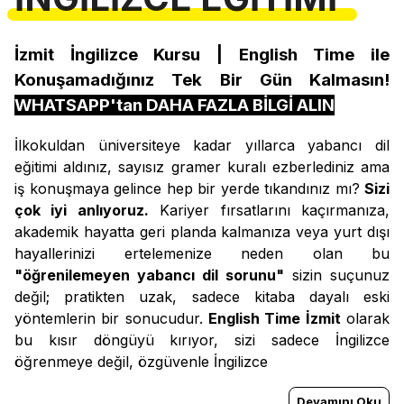
İzmit İngilizce Kursu | English Time ile
Konuşamadığınız Tek Bir Gün Kalmasın!
WHATSAPP'tan DAHA FAZLA BİLGİ ALIN
İlkokuldan üniversiteye kadar yıllarca yabancı dil
eğitimi aldınız, sayısız gramer kuralı ezberlediniz ama
iş konuşmaya gelince hep bir yerde tıkandınız mı?
Sizi
çok iyi anlıyoruz.
Kariyer fırsatlarını kaçırmanıza,
akademik hayatta geri planda kalmanıza veya yurt dışı
hayallerinizi ertelemenize neden olan bu
"öğrenilemeyen yabancı dil sorunu"
sizin suçunuz
değil; pratikten uzak, sadece kitaba dayalı eski
yöntemlerin bir sonucudur.
English Time İzmit
olarak
bu kısır döngüyü kırıyor, sizi sadece İngilizce
öğrenmeye değil, özgüvenle İngilizce
Devamını Oku