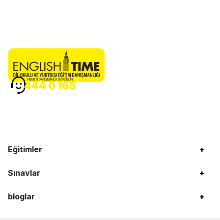
HEMEN DANIŞMANLA GÖRÜŞÜN
444 0 165
Eğitimler
+
Sınavlar
+
bloglar
+