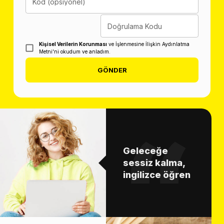
Kod (opsiyonel)
Doğrulama Kodu
Kişisel Verilerin Korunması
ve İşlenmesine İlişkin Aydınlatma
Metni'ni okudum ve anladım.
GÖNDER
Geleceğe
sessiz kalma,
ingilizce öğren