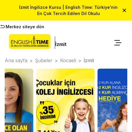
İzmit İngilizce Kursu | English Time: Türkiye'nin
En Çok Tercih Edilen Dil Okulu
Merkez siteye dön
İzmit
Ana sayfa
Şubeler
Kocaeli
İzmit
>
>
>