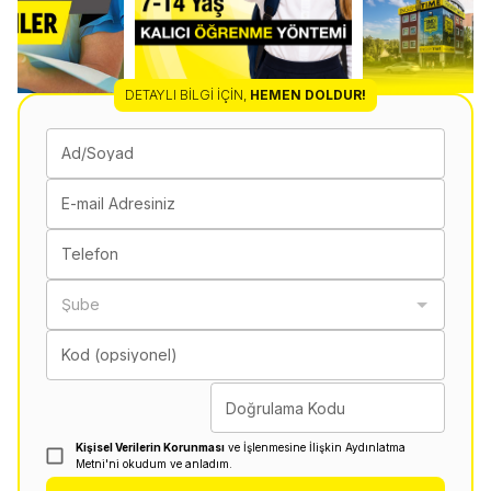
DETAYLI BILGI İÇIN
,
HEMEN DOLDUR!
Ad/Soyad
E-mail Adresiniz
Telefon
Şube
Kod (opsiyonel)
Doğrulama Kodu
Kişisel Verilerin Korunması
ve İşlenmesine İlişkin Aydınlatma
Metni'ni okudum ve anladım.