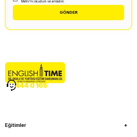
Metni'ni okudum ve anladım.
GÖNDER
HEMEN DANIŞMANLA GÖRÜŞÜN
444 0 165
Eğitimler
+