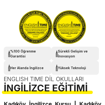
%100 Öğrenme
Sürekli Gelişim ve
Garantisi
İnovasyon
Her Alanda İngilizce
Yüksek Teknoloji
ENGLISH TIME DIL OKULLARI
İNGILIZCE EĞITIMI
Kadıköy İngilizce Kursu | Kadıköy