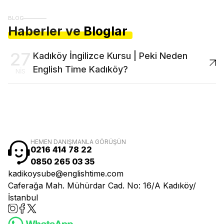
BLOG
Haberler ve
Bloglar
27
Kadıköy İngilizce Kursu | Peki Neden
English Time Kadıköy?
NIS
HEMEN DANIŞMANLA GÖRÜŞÜN
0216 414 78 22
0850 265 03 35
kadikoysube@englishtime.com
Caferağa Mah. Mühürdar Cad. No: 16/A Kadıköy/
İstanbul