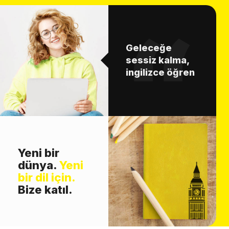
Geleceğe
sessiz kalma,
ingilizce öğren
Yeni bir
dünya.
Yeni
bir dil için.
Bize katıl.