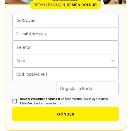
DETAYLI BILGI İÇIN
,
HEMEN DOLDUR!
Ad/Soyad
E-mail Adresiniz
Telefon
Şube
Kod (opsiyonel)
Doğrulama Kodu
Kişisel Verilerin Korunması
ve İşlenmesine İlişkin Aydınlatma
Metni'ni okudum ve anladım.
GÖNDER