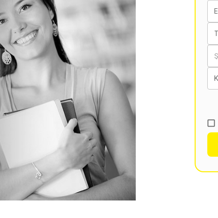
E
T
K