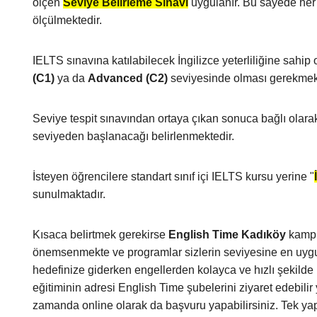
ölçen
Seviye Belirleme Sınavı
uygulanır. Bu sayede her bi
ölçülmektedir.
IELTS sınavına katılabilecek İngilizce yeterliliğine sahip
(C1)
ya da
Advanced (C2)
seviyesinde olması gerekmekt
Seviye tespit sınavından ortaya çıkan sonuca bağlı olar
seviyeden başlanacağı belirlenmektedir.
İsteyen öğrencilere standart sınıf içi IELTS kursu yerine "
sunulmaktadır.
Kısaca belirtmek gerekirse
English Time Kadıköy
kampü
önemsenmekte ve programlar sizlerin seviyesine en uygun
hedefinize giderken engellerden kolayca ve hızlı şekilde ku
eğitiminin adresi English Time şubelerini ziyaret edebili
zamanda online olarak da başvuru yapabilirsiniz. Tek ya