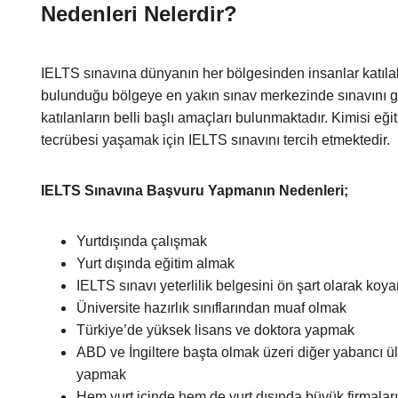
Nedenleri Nelerdir?
IELTS sınavına dünyanın her bölgesinden insanlar katılabil
bulunduğu bölgeye en yakın sınav merkezinde sınavını ger
katılanların belli başlı amaçları bulunmaktadır. Kimisi eğit
tecrübesi yaşamak için IELTS sınavını tercih etmektedir.
IELTS Sınavına Başvuru Yapmanın Nedenleri;
Yurtdışında çalışmak
Yurt dışında eğitim almak
IELTS sınavı yeterlilik belgesini ön şart olarak ko
Üniversite hazırlık sınıflarından muaf olmak
Türkiye’de yüksek lisans ve doktora yapmak
ABD ve İngiltere başta olmak üzeri diğer yabancı ül
yapmak
Hem yurt içinde hem de yurt dışında büyük firmala