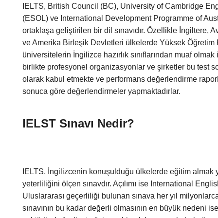
IELTS, British Council (BC), University of Cambridge E
(ESOL) ve International Development Programme of Austra
ortaklaşa geliştirilen bir dil sınavıdır. Özellikle İngiltere
ve Amerika Birleşik Devletleri ülkelerde Yüksek Öğretim 
üniversitelerin İngilizce hazırlık sınıflarından muaf olmak
birlikte profesyonel organizasyonlar ve şirketler bu test so
olarak kabul etmekte ve performans değerlendirme raporla
sonuca göre değerlendirmeler yapmaktadırlar.
IELST Sınavı Nedir?
IELTS, İngilizcenin konuşulduğu ülkelerde eğitim almak ya
yeterliliğini ölçen sınavdır. Açılımı ise International Eng
Uluslararası geçerliliği bulunan sınava her yıl milyonla
sınavının bu kadar değerli olmasının en büyük nedeni ise