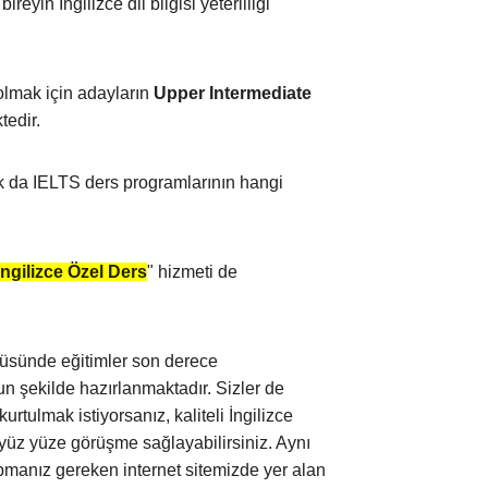
reyin İngilizce dil bilgisi yeterliliği
 olmak için adayların
Upper Intermediate
edir.
ak da IELTS ders programlarının hangi
İngilizce Özel Ders
" hizmeti de
sünde eğitimler son derece
 şekilde hazırlanmaktadır. Sizler de
rtulmak istiyorsanız, kaliteli İngilizce
r yüz yüze görüşme sağlayabilirsiniz. Aynı
pmanız gereken internet sitemizde yer alan