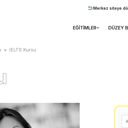
Merkez siteye d
EĞITIMLER
DÜZEY B
y
>
IELTS Kursu
u