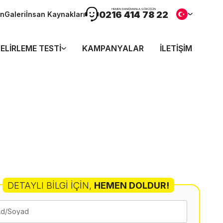
HEMEN DANIŞMANLA GÖRÜŞÜN
0216 414 78 22
ön
Galeri
İnsan Kaynakları
ELIRLEME TESTI
KAMPANYALAR
İLETIŞIM
DETAYLI BILGI İÇIN
,
HEMEN DOLDUR!
Ad/Soyad