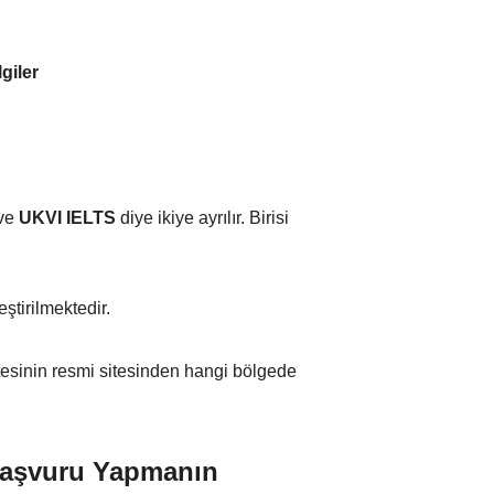
giler
ve
UKVI IELTS
diye ikiye ayrılır. Birisi
ştirilmektedir.
itesinin resmi sitesinden hangi bölgede
 Başvuru Yapmanın