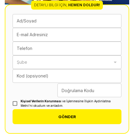
DETAYLI BILGI İÇIN
,
HEMEN DOLDUR!
Ad/Soyad
E-mail Adresiniz
Telefon
Şube
Kod (opsiyonel)
Doğrulama Kodu
Kişisel Verilerin Korunması
ve İşlenmesine İlişkin Aydınlatma
Metni'ni okudum ve anladım.
GÖNDER