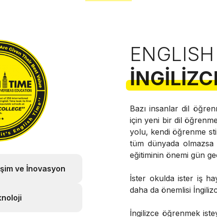
ENGLISH
İNGILIZC
Bazı insanlar dil öğren
için yeni bir dil öğrenme
yolu, kendi öğrenme stil
tüm dünyada olmazsa ol
eğitiminin önemi gün ge
işim ve İnovasyon
İster okulda ister iş h
daha da önemlisi İngili
noloji
İngilizce öğrenmek istey