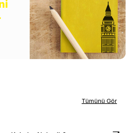
ni
.
Tümünü Gör