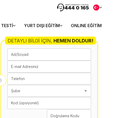
HEMEN DANIŞMANLA GÖRÜŞÜN
444 0 165
 TESTI
YURT DIŞI EĞITIM
ONLINE EĞITIM
DETAYLI BILGI İÇIN
,
HEMEN DOLDUR!
Ad/Soyad
E-mail Adresiniz
Telefon
Şube
Kod (opsiyonel)
Doğrulama Kodu