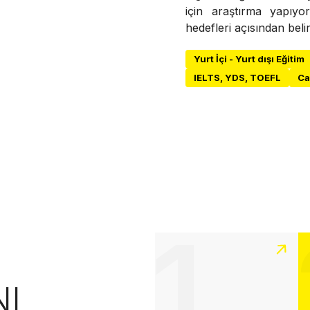
için araştırma yapıyo
hedefleri açısından belir
Yurt İçi - Yurt dışı Eğitim
IELTS, YDS, TOEFL
Ca
1
NI