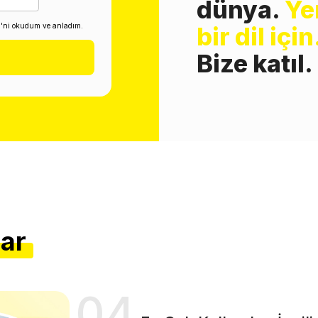
dünya.
Ye
i'ni okudum ve anladım.
bir dil için
Bize katıl.
lar
04