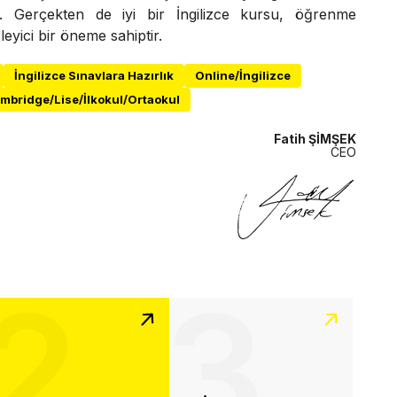
r. Gerçekten de iyi bir İngilizce kursu, öğrenme
leyici bir öneme sahiptir.
İngilizce Sınavlara Hazırlık
Online/İngilizce
mbridge/Lise/İlkokul/Ortaokul
Fatih ŞİMŞEK
CEO
2
3