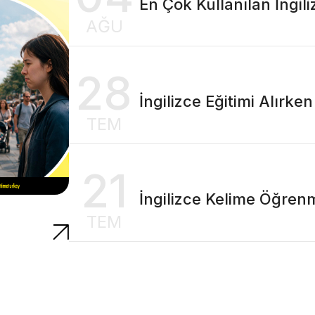
En Çok Kullanılan İngili
AĞU
28
İngilizce Eğitimi Alırke
TEM
21
İngilizce Kelime Öğren
TEM