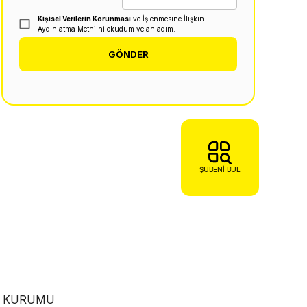
Kişisel Verilerin Korunması
ve İşlenmesine İlişkin
Aydınlatma Metni'ni okudum ve anladım.
GÖNDER
ŞUBENI BUL
EN KURUMU