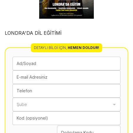
LONDRA'DA DİL EĞİTİMİ
DETAYLI BILGI İÇIN
,
HEMEN DOLDUR!
Ad/Soyad
E-mail Adresiniz
Telefon
Şube
Kod (opsiyonel)
Doğrulama Kodu