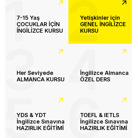
1
2
7-15 Yaş
Yetişkinler için
ÇOCUKLAR İÇİN
GENEL İNGİLİZCE
İNGİLİZCE KURSU
KURSU
3
4
Her Seviyede
İngilizce Almanca
ALMANCA KURSU
ÖZEL DERS
5
6
YDS & YDT
TOEFL & IETLS
İngilizce Sınavına
İngilizce Sınavına
HAZIRLIK EĞİTİMİ
HAZIRLIK EĞİTİMİ