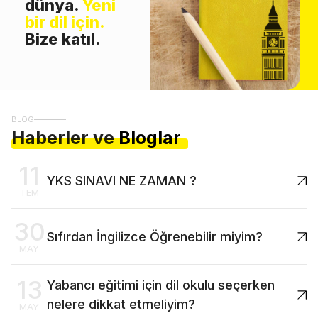
dünya.
Yeni
bir dil için.
Bize katıl.
BLOG
Haberler ve
Bloglar
11
YKS SINAVI NE ZAMAN ?
TEM
30
Sıfırdan İngilizce Öğrenebilir miyim?
MAY
13
Yabancı eğitimi için dil okulu seçerken
nelere dikkat etmeliyim?
MAY