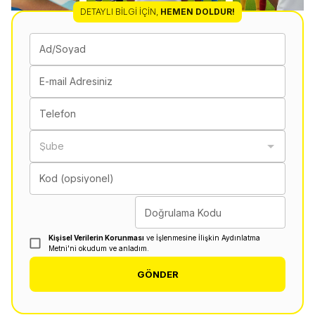
DETAYLI BILGI İÇIN
,
HEMEN DOLDUR!
Ad/Soyad
E-mail Adresiniz
Telefon
Şube
Kod (opsiyonel)
Doğrulama Kodu
Kişisel Verilerin Korunması
ve İşlenmesine İlişkin Aydınlatma
Metni'ni okudum ve anladım.
GÖNDER