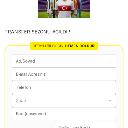
TRANSFER SEZONU AÇILDI !
DETAYLI BILGI İÇIN
,
HEMEN DOLDUR!
Ad/Soyad
E-mail Adresiniz
Telefon
Şube
Kod (opsiyonel)
Doğrulama Kodu