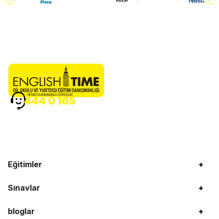
HEMEN DANIŞMANLA GÖRÜŞÜN
444 0 165
Eğitimler
+
Sınavlar
+
bloglar
+