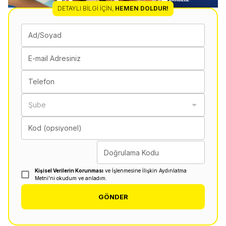
DETAYLI BILGI İÇIN
,
HEMEN DOLDUR!
Ad/Soyad
E-mail Adresiniz
Telefon
Şube
Kod (opsiyonel)
Doğrulama Kodu
Kişisel Verilerin Korunması
ve İşlenmesine İlişkin Aydınlatma
Metni'ni okudum ve anladım.
GÖNDER