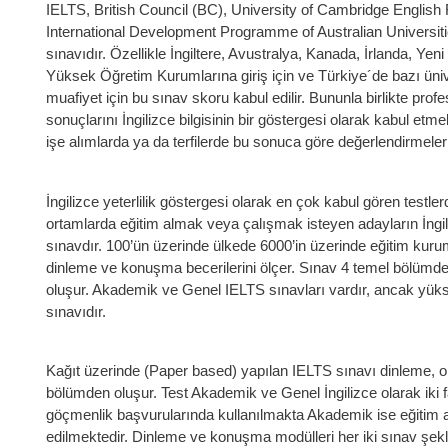
IELTS, British Council (BC), University of Cambridge Engli
International Development Programme of Australian Universities 
sınavıdır. Özellikle İngiltere, Avustralya, Kanada, İrlanda, Yen
Yüksek Öğretim Kurumlarına giriş için ve Türkiye´de bazı üniver
muafiyet için bu sınav skoru kabul edilir. Bununla birlikte prof
sonuçlarını İngilizce bilgisinin bir göstergesi olarak kabul et
işe alımlarda ya da terfilerde bu sonuca göre değerlendirmele
İngilizce yeterlilik göstergesi olarak en çok kabul gören testlerd
ortamlarda eğitim almak veya çalışmak isteyen adayların İngili
sınavdır. 100’ün üzerinde ülkede 6000’in üzerinde eğitim kuru
dinleme ve konuşma becerilerini ölçer. Sınav 4 temel bölü
oluşur. Akademik ve Genel IELTS sınavları vardır, ancak yük
sınavıdır.
Kağıt üzerinde (Paper based) yapılan IELTS sınavı dinleme
bölümden oluşur. Test Akademik ve Genel İngilizce olarak iki fa
göçmenlik başvurularında kullanılmakta Akademik ise eğitim a
edilmektedir. Dinleme ve konuşma modülleri her iki sınav şek