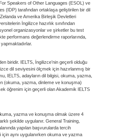
sh For Speakers of Other Languages (ESOL) ve
(IDP) tarafından ortaklaşa geliştirilen bir dil
i Zelanda ve Amerika Birleşik Devletleri
sitelerin İngilizce hazırlık sınıfından
esyonel organizasyonlar ve şirketler bu test
mekte performans değerlendirme raporlarında,
r yapmaktadırlar.
en biridir. IELTS, İngilizce’nin geçerli olduğu
zce dil seviyesini ölçmek için hazırlanmış bir
mu, IELTS, adayların dil bilgisi, okuma, yazma,
mden (okuma, yazma, dinleme ve konuşma)
sek öğrenim için geçerli olan Akademik IELTS
, okuma, yazma ve konuşma olmak üzere 4
rklı şekilde uygulanır. General Training,
lanında yapılan başvurularda tercih
li için aynı uygulanırken okuma ve yazma