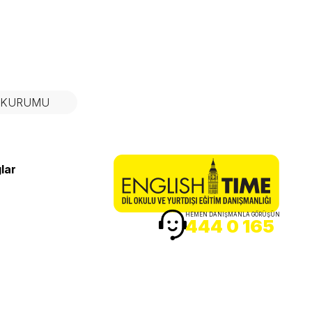
N KURUMU
lar
HEMEN DANIŞMANLA GÖRÜŞÜN
444 0 165