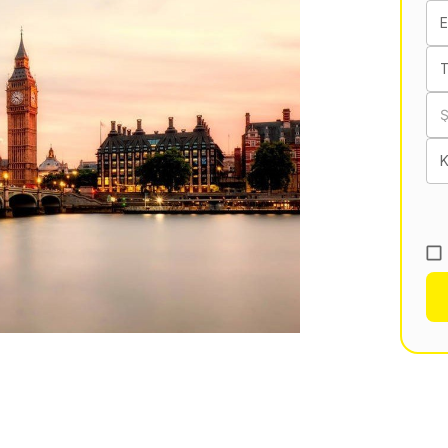
E
T
K