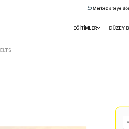
Merkez siteye dö
EĞITIMLER
DÜZEY B
IELTS