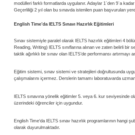
modülleri farklı formatlarda uygulanır. Adaylar 1`den 9`a kadar 
Geçerliliği 2 yıl olan bu sınavda istenilen puan başvurulan yere
English Time’da IELTS Sınavı Hazırlık Eğitimleri
Sınav sistemiyle paralel olarak IELTS hazırlık eğitimleri 4 bö
Reading, Writing) IELTS sınıflarına alınan ve zaten belirli bir s
taktik ağırlıklı bir sınav olan IELTS’de performansı artırmayı ama
Eğitim sistemi, sınav sistemi ve stratejileri doğrultusunda uygu
çalışmalarını içermez. Derslerin tamamı laboratuvarda uzman 
IELTS sınavına yönelik eğitimler 5. veya 6. kur seviyesinde o
üzerindeki öğrenciler için uygundur.
English Time‘da IELTS sınav hazırlık programlarının hangi şub
olarak duyurulmaktadır.