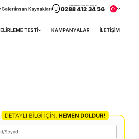
HEMEN DANIŞMANLA GÖRÜŞÜN
0288 412 34 56
n
Galeri
İnsan Kaynakları
ELIRLEME TESTI
KAMPANYALAR
İLETIŞIM
DETAYLI BILGI İÇIN
,
HEMEN DOLDUR!
Ad/Soyad