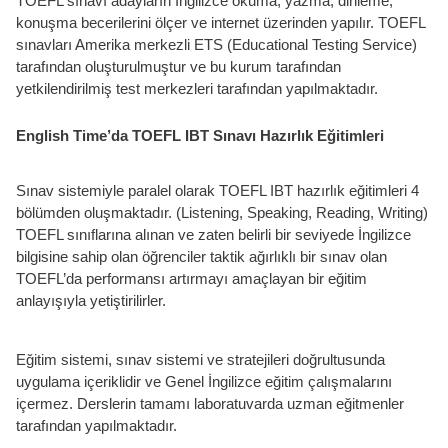
TOEFL sınavı adayların İngilizce okuma, yazma, dinleme,
konuşma becerilerini ölçer ve internet üzerinden yapılır. TOEFL
sınavları Amerika merkezli ETS (Educational Testing Service)
tarafından oluşturulmuştur ve bu kurum tarafından
yetkilendirilmiş test merkezleri tarafından yapılmaktadır.
English Time’da TOEFL IBT Sınavı Hazırlık Eğitimleri
Sınav sistemiyle paralel olarak TOEFL IBT hazırlık eğitimleri 4
bölümden oluşmaktadır. (Listening, Speaking, Reading, Writing)
TOEFL sınıflarına alınan ve zaten belirli bir seviyede İngilizce
bilgisine sahip olan öğrenciler taktik ağırlıklı bir sınav olan
TOEFL’da performansı artırmayı amaçlayan bir eğitim
anlayışıyla yetiştirilirler.
Eğitim sistemi, sınav sistemi ve stratejileri doğrultusunda
uygulama içeriklidir ve Genel İngilizce eğitim çalışmalarını
içermez. Derslerin tamamı laboratuvarda uzman eğitmenler
tarafından yapılmaktadır.