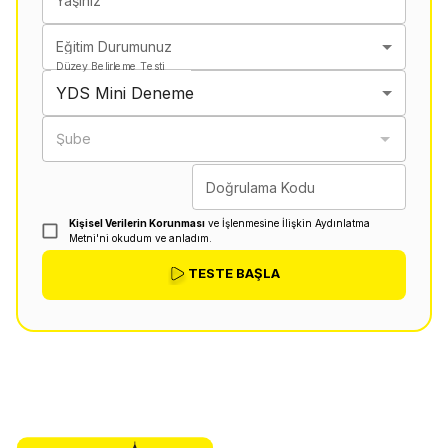
Yaşınız
Eğitim Durumunuz
Düzey Belirleme Testi
YDS Mini Deneme
Şube
Doğrulama Kodu
Kişisel Verilerin Korunması
ve İşlenmesine İlişkin Aydınlatma
Metni'ni okudum ve anladım.
TESTE BAŞLA