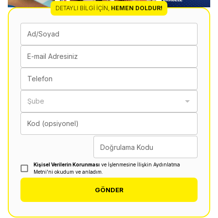
DETAYLI BILGI İÇIN
,
HEMEN DOLDUR!
Ad/Soyad
E-mail Adresiniz
Telefon
Şube
Kod (opsiyonel)
Doğrulama Kodu
Kişisel Verilerin Korunması
ve İşlenmesine İlişkin Aydınlatma
Metni'ni okudum ve anladım.
GÖNDER