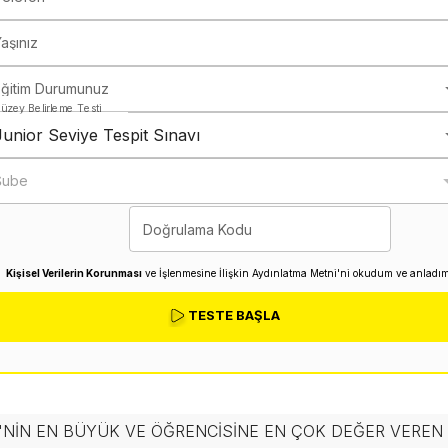
aşınız
Eğitim Durumunuz
üzey Belirleme Testi
Junior Seviye Tespit Sınavı
Şube
Doğrulama Kodu
Kişisel Verilerin Korunması
ve İşlenmesine İlişkin Aydınlatma Metni'ni okudum ve anladım
TESTE BAŞLA
'NIN EN BÜYÜK VE ÖĞRENCISINE EN ÇOK DEĞER VERE