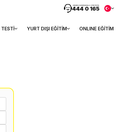
HEMEN DANIŞMANLA GÖRÜŞÜN
444 0 165
 TESTI
YURT DIŞI EĞITIM
ONLINE EĞITIM