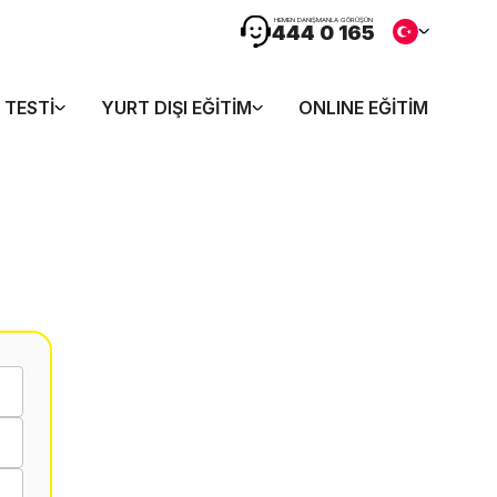
HEMEN DANIŞMANLA GÖRÜŞÜN
444 0 165
 TESTI
YURT DIŞI EĞITIM
ONLINE EĞITIM