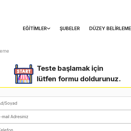
EĞITIMLER
ŞUBELER
DÜZEY BELIRLEME
neme
Teste başlamak için
lütfen formu doldurunuz.
Ad/Soyad
-mail Adresiniz
Telefon