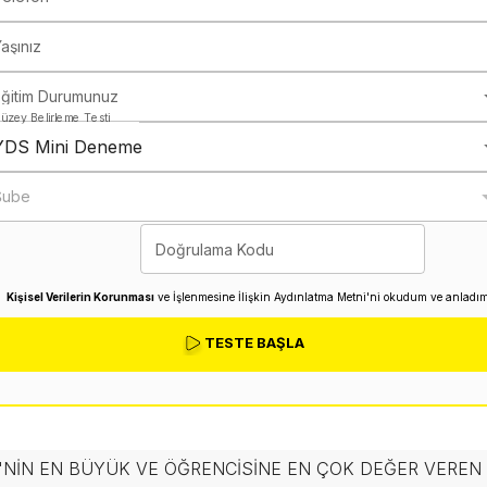
aşınız
Eğitim Durumunuz
üzey Belirleme Testi
YDS Mini Deneme
Şube
Doğrulama Kodu
Kişisel Verilerin Korunması
ve İşlenmesine İlişkin Aydınlatma Metni'ni okudum ve anladım
TESTE BAŞLA
'NIN EN BÜYÜK VE ÖĞRENCISINE EN ÇOK DEĞER VERE