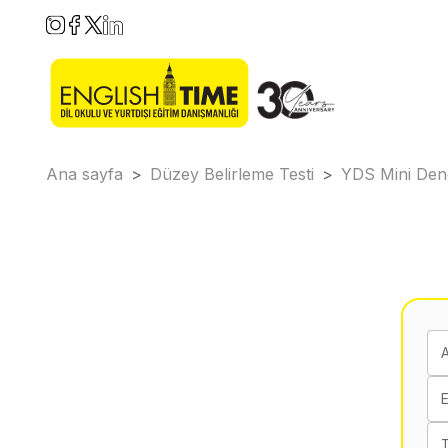
Ana sayfa
>
Düzey Belirleme Testi
>
YDS Mini De
E