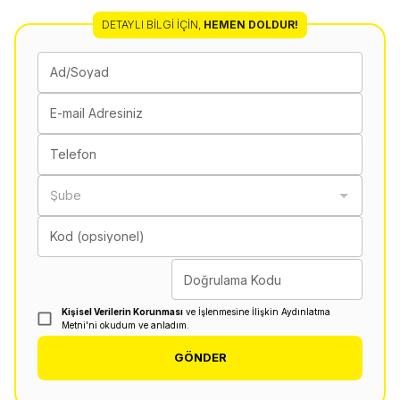
DETAYLI BILGI İÇIN
,
HEMEN DOLDUR!
Ad/Soyad
E-mail Adresiniz
Telefon
Şube
Kod (opsiyonel)
Doğrulama Kodu
Kişisel Verilerin Korunması
ve İşlenmesine İlişkin Aydınlatma
Metni'ni okudum ve anladım.
GÖNDER