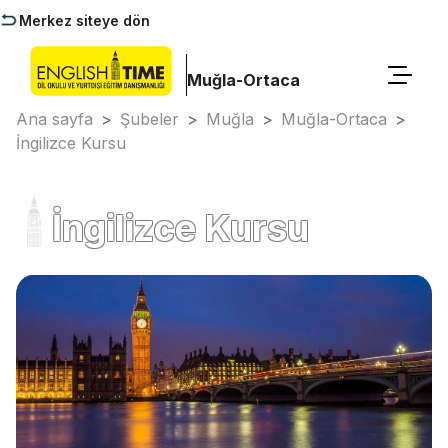
Merkez siteye dön
Muğla-Ortaca
Ana sayfa
>
Şubeler
>
Muğla
>
Muğla-Ortaca
>
İngilizce Kursu
İngilizce Kursu