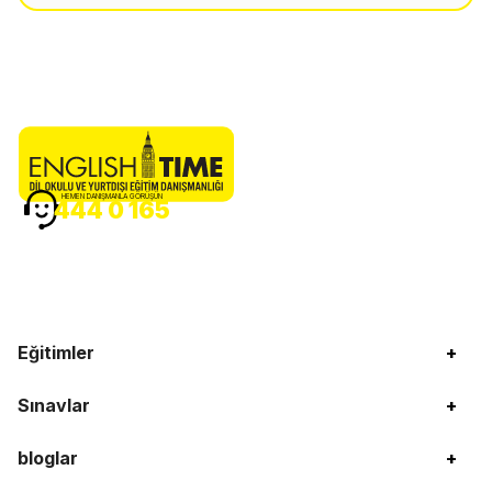
HEMEN DANIŞMANLA GÖRÜŞÜN
444 0 165
Eğitimler
+
Sınavlar
+
bloglar
+