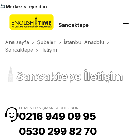
Merkez siteye dön
Sancaktepe
Ana sayfa
Şubeler
İstanbul Anadolu
>
>
>
Sancaktepe
İletişim
>
Sancaktepe İletişim
HEMEN DANIŞMANLA GÖRÜŞÜN
0216 949 09 95
0530 299 82 70