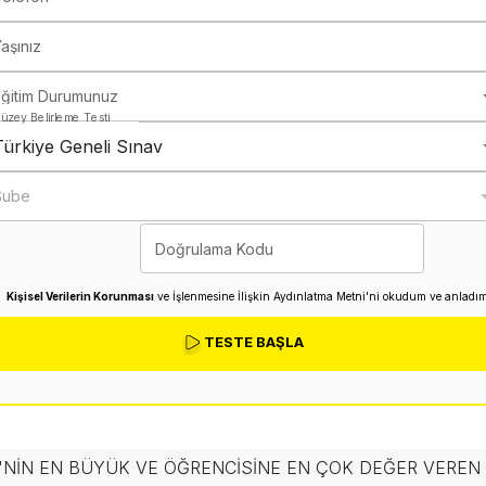
aşınız
Eğitim Durumunuz
üzey Belirleme Testi
Türkiye Geneli Sınav
Şube
Doğrulama Kodu
Kişisel Verilerin Korunması
ve İşlenmesine İlişkin Aydınlatma Metni'ni okudum ve anladım
TESTE BAŞLA
'NIN EN BÜYÜK VE ÖĞRENCISINE EN ÇOK DEĞER VERE