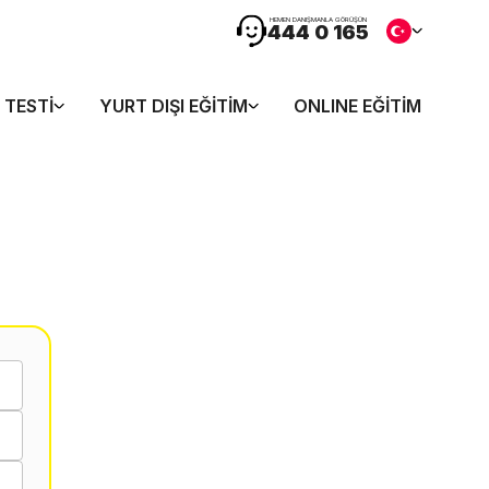
HEMEN DANIŞMANLA GÖRÜŞÜN
444 0 165
 TESTI
YURT DIŞI EĞITIM
ONLINE EĞITIM