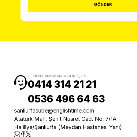
GÖNDER
HEMEN DANIŞMANLA GÖRÜŞÜN
0414 314 21 21
0536 496 64 63
sanliurfasube@englishtime.com
Atatürk Mah. Şehit Nusret Cad. No: 7/1A
Haliliye/Şanlıurfa (Meydan Hastanesi Yanı)