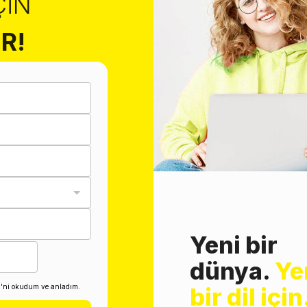
ÇIN
R!
Yeni bir
dünya.
Ye
i'ni okudum ve anladım.
bir dil için