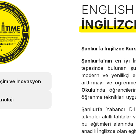
ENGLISH
İNGILIZC
Şanlıurfa İngilizce Kurs
Şanlıurfa’nın en iyi İn
tepesinde bulunan 
modern ve yenilikçi eği
işim ve İnovasyon
arttırmayı ve öğrenme
Okulu
’nda öğrenciler
öğrenme teknikleri uygu
noloji
Şanlıurfa Yabancı Dil
teknoloji akıllı tahtalar
bu eğitimleri alanınd
anadili İngilizce olan e