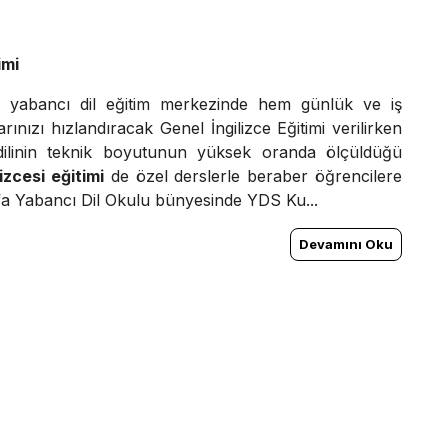
imi
a yabancı dil eğitim merkezinde hem günlük ve iş
rınızı hızlandıracak Genel İngilizce Eğitimi verilirken
dilinin teknik boyutunun yüksek oranda ölçüldüğü
izcesi eğitimi
de özel derslerle beraber öğrencilere
rfa Yabancı Dil Okulu bünyesinde YDS Ku...
Devamını Oku