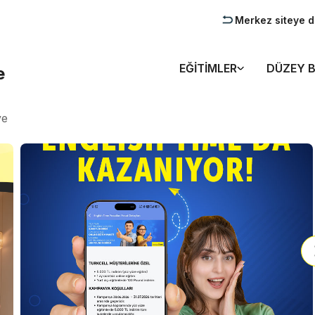
Merkez siteye 
EĞITIMLER
DÜZEY B
e
ye