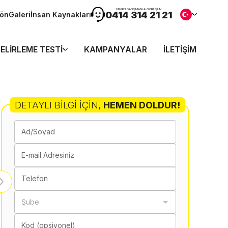
HEMEN DANIŞMANLA GÖRÜŞÜN
0414 314 21 21
dön
Galeri
İnsan Kaynakları
ELIRLEME TESTI
KAMPANYALAR
İLETIŞIM
DETAYLI BILGI İÇIN
,
HEMEN DOLDUR!
Ad/Soyad
E-mail Adresiniz
Telefon
Şube
Kod (opsiyonel)