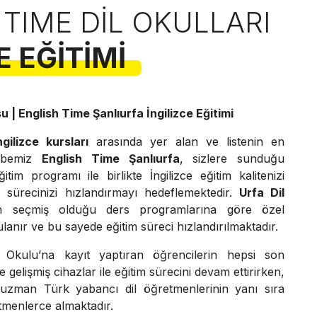
 TIME DIL OKULLARI
E EĞITIMI
u | English Time Şanlıurfa İngilizce Eğitimi
gilizce kursları
arasında yer alan ve listenin en
şubemiz
English Time Şanlıurfa
, sizlere sunduğu
tim programı ile birlikte İngilizce eğitim kalitenizi
 sürecinizi hızlandırmayı hedeflemektedir.
Urfa Dil
in seçmiş olduğu ders programlarına göre özel
lanır ve bu sayede eğitim süreci hızlandırılmaktadır.
 Okulu’na kayıt yaptıran öğrencilerin hepsi son
 ve gelişmiş cihazlar ile eğitim sürecini devam ettirirken,
a uzman Türk yabancı dil öğretmenlerinin yanı sıra
ğitmenlerce almaktadır.