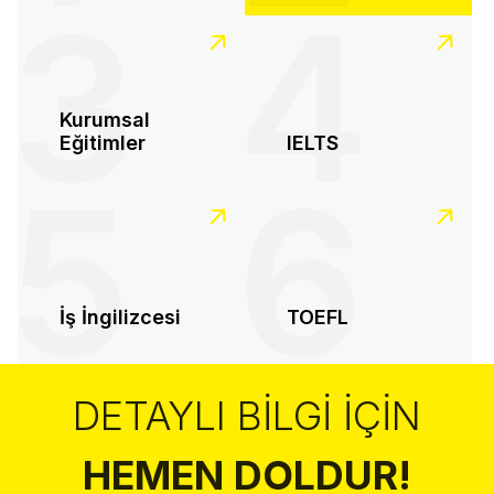
3
4
Kurumsal
Eğitimler
IELTS
5
6
İş İngilizcesi
TOEFL
DETAYLI BILGI İÇIN
HEMEN DOLDUR!