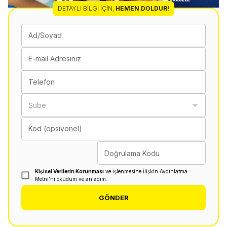
DETAYLI BILGI İÇIN
,
HEMEN DOLDUR!
Ad/Soyad
E-mail Adresiniz
Telefon
Şube
Kod (opsiyonel)
Doğrulama Kodu
Kişisel Verilerin Korunması
ve İşlenmesine İlişkin Aydınlatma
Metni'ni okudum ve anladım.
GÖNDER