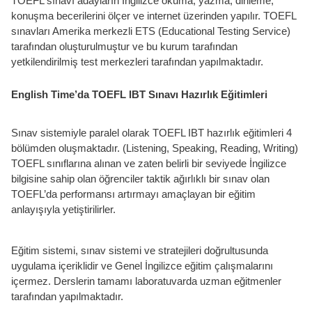
TOEFL sınavı adayların İngilizce okuma, yazma, dinleme,
konuşma becerilerini ölçer ve internet üzerinden yapılır. TOEFL
sınavları Amerika merkezli ETS (Educational Testing Service)
tarafından oluşturulmuştur ve bu kurum tarafından
yetkilendirilmiş test merkezleri tarafından yapılmaktadır.
English Time’da TOEFL IBT Sınavı Hazırlık Eğitimleri
Sınav sistemiyle paralel olarak TOEFL IBT hazırlık eğitimleri 4
bölümden oluşmaktadır. (Listening, Speaking, Reading, Writing)
TOEFL sınıflarına alınan ve zaten belirli bir seviyede İngilizce
bilgisine sahip olan öğrenciler taktik ağırlıklı bir sınav olan
TOEFL’da performansı artırmayı amaçlayan bir eğitim
anlayışıyla yetiştirilirler.
Eğitim sistemi, sınav sistemi ve stratejileri doğrultusunda
uygulama içeriklidir ve Genel İngilizce eğitim çalışmalarını
içermez. Derslerin tamamı laboratuvarda uzman eğitmenler
tarafından yapılmaktadır.