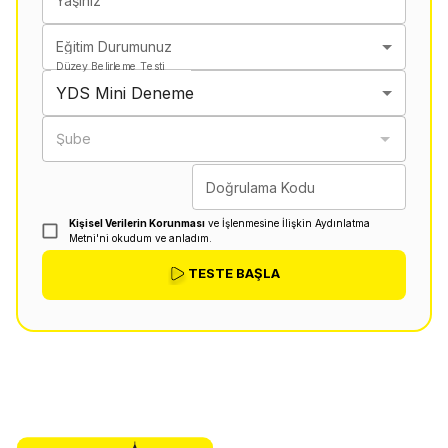
Yaşınız
Eğitim Durumunuz
Düzey Belirleme Testi
YDS Mini Deneme
Şube
Doğrulama Kodu
Kişisel Verilerin Korunması
ve İşlenmesine İlişkin Aydınlatma
Metni'ni okudum ve anladım.
TESTE BAŞLA