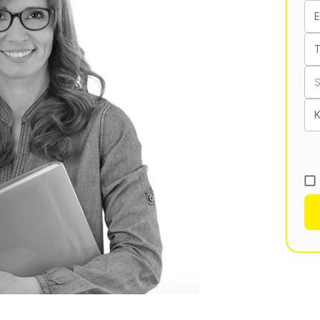
E
T
K