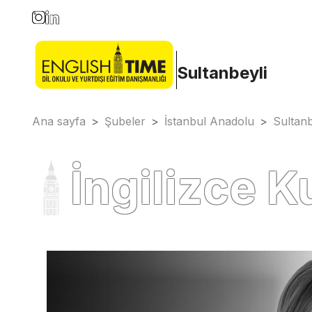
Sultanbeyli
Ana sayfa
>
Şubeler
>
İstanbul Anadolu
>
Sultanb
İngilizce K