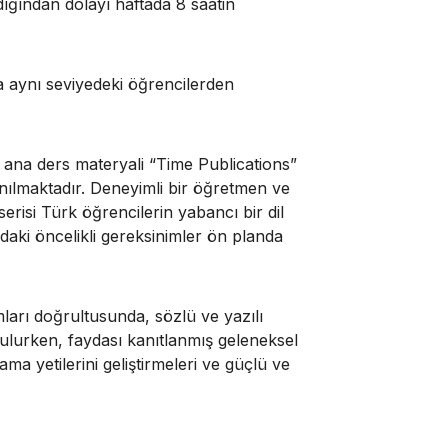
ığından dolayı haftada 8 saatin
da aynı seviyedeki öğrencilerden
a ana ders materyali “Time Publications”
anılmaktadır. Deneyimli bir öğretmen ve
risi Türk öğrencilerin yabancı bir dil
aki öncelikli gereksinimler ön planda
ları doğrultusunda, sözlü ve yazılı
utulurken, faydası kanıtlanmış geleneksel
a yetilerini geliştirmeleri ve güçlü ve