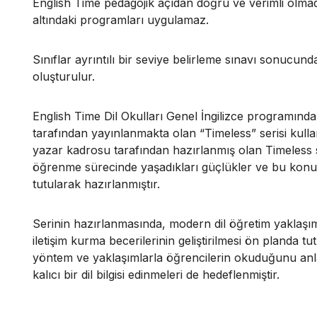
English Time pedagojik açıdan doğru ve verimli olmad
altındaki programları uygulamaz.
Sınıflar ayrıntılı bir seviye belirleme sınavı sonucun
oluşturulur.
English Time Dil Okulları Genel İngilizce programınd
tarafından yayınlanmakta olan “Timeless” serisi kull
yazar kadrosu tarafından hazırlanmış olan Timeless se
öğrenme sürecinde yaşadıkları güçlükler ve bu konud
tutularak hazırlanmıştır.
Serinin hazırlanmasında, modern dil öğretim yaklaşım
iletişim kurma becerilerinin geliştirilmesi ön planda t
yöntem ve yaklaşımlarla öğrencilerin okuduğunu anlam
kalıcı bir dil bilgisi edinmeleri de hedeflenmiştir.