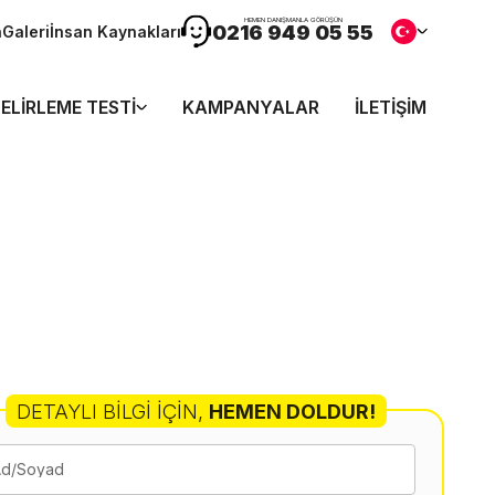
HEMEN DANIŞMANLA GÖRÜŞÜN
0216 949 05 55
n
Galeri
İnsan Kaynakları
ELIRLEME TESTI
KAMPANYALAR
İLETIŞIM
DETAYLI BILGI İÇIN
,
HEMEN DOLDUR!
Ad/Soyad