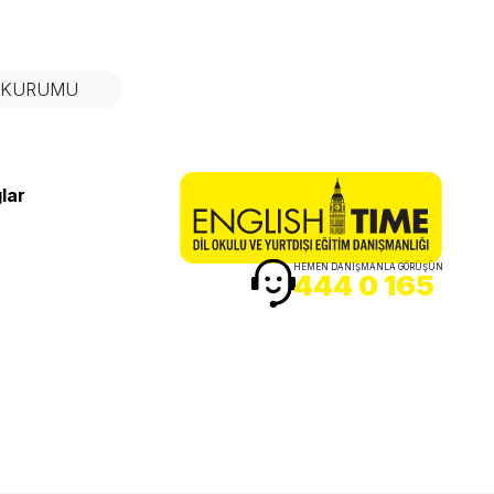
N KURUMU
lar
HEMEN DANIŞMANLA GÖRÜŞÜN
444 0 165