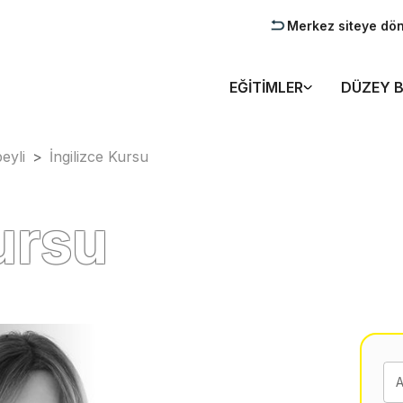
Merkez siteye dö
EĞITIMLER
DÜZEY B
eyli
>
İngilizce Kursu
ursu