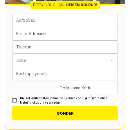
DETAYLI BILGI İÇIN
,
HEMEN DOLDUR!
Ad/Soyad
E-mail Adresiniz
Telefon
Şube
Kod (opsiyonel)
Doğrulama Kodu
Kişisel Verilerin Korunması
ve İşlenmesine İlişkin Aydınlatma
Metni'ni okudum ve anladım.
GÖNDER