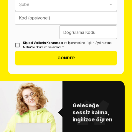
Şube
Kod (opsiyonel)
Doğrulama Kodu
Kişisel Verilerin Korunması
ve İşlenmesine İlişkin Aydınlatma
Metni'ni okudum ve anladım.
GÖNDER
Geleceğe
sessiz kalma,
ingilizce öğren