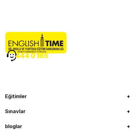
HEMEN DANIŞMANLA GÖRÜŞÜN
444 0 165
Eğitimler
+
Sınavlar
+
bloglar
+