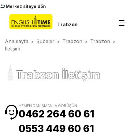
Merkez siteye dön
Trabzon
Ana sayfa
Şubeler
Trabzon
Trabzon
>
>
>
>
İletişim
Trabzon İletişim
HEMEN DANIŞMANLA GÖRÜŞÜN
0462 264 60 61
0553 449 60 61